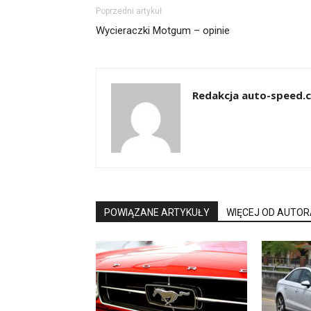
Poprzedni artykuł
Wycieraczki Motgum – opinie
Redakcja auto-speed.
POWIĄZANE ARTYKUŁY
WIĘCEJ OD AUTOR