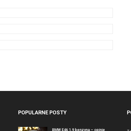
POPULARNE POSTY
P
BMW E46 1.9 benzyna – opinie