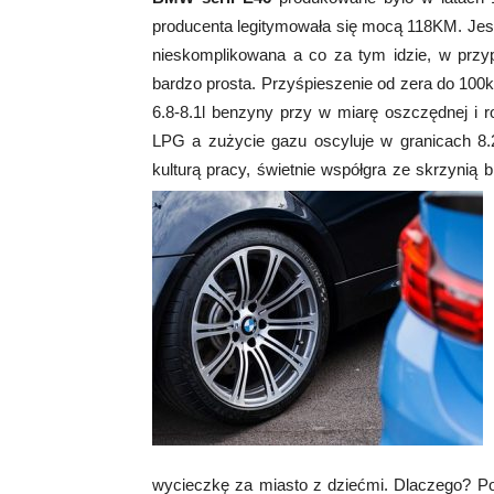
producenta legitymowała się mocą 118KM. Jest
nieskomplikowana a co za tym idzie, w przypa
bardzo prosta. Przyśpieszenie od zera do 100k
6.8-8.1l benzyny przy w miarę oszczędnej i ro
LPG a zużycie gazu oscyluje w granicach 8.2
kulturą pracy, świetnie współgra ze skrzynią 
wycieczkę za miasto z dziećmi. Dlaczego? Po