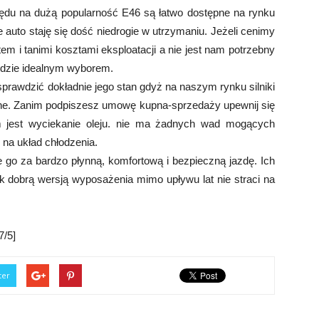
lędu na dużą popularność E46 są łatwo dostępne na rynku
 auto staję się dość niedrogie w utrzymaniu. Jeżeli cenimy
em i tanimi kosztami eksploatacji a nie jest nam potrzebny
ędzie idealnym wyborem.
awdzić dokładnie jego stan gdyż na naszym rynku silniki
ne. Zanim podpiszesz umowę kupna-sprzedaży upewnij się
m jest wyciekanie oleju. nie ma żadnych wad mogących
na układ chłodzenia.
 go za bardzo płynną, komfortową i bezpieczną jazdę. Ich
tak dobrą wersją wyposażenia mimo upływu lat nie straci na
/5]
ter