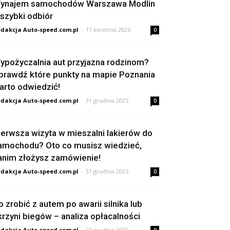
ynajem samochodów Warszawa Modlin
 szybki odbiór
dakcja Auto-speed.com.pl
-
11 kwietnia 2026
0
ypożyczalnia aut przyjazna rodzinom?
prawdź które punkty na mapie Poznania
arto odwiedzić!
dakcja Auto-speed.com.pl
-
31 grudnia 2025
0
ierwsza wizyta w mieszalni lakierów do
amochodu? Oto co musisz wiedzieć,
anim złożysz zamówienie!
dakcja Auto-speed.com.pl
-
31 grudnia 2025
0
o zrobić z autem po awarii silnika lub
krzyni biegów – analiza opłacalności
dakcja Auto-speed.com.pl
-
22 grudnia 2025