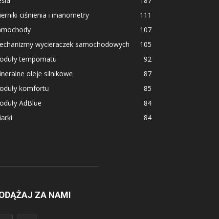
sla
187
erniki ciśnienia i manometry
111
amochody
107
echanizmy wycieraczek samochodowych
105
oduły tempomatu
92
neralne oleje silnikowe
87
oduły komfortu
85
oduły AdBlue
84
arki
84
ODĄŻAJ ZA NAMI