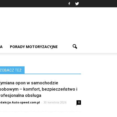
IA
PORADY MOTORYZACYJNE
ZOBACZ TEŻ
ymiana opon w samochodzie
sobowym – komfort, bezpieczeństwo i
rofesjonalna obsługa
dakcja Auto-speed.com.pl
-
30 kwietnia 2026
0