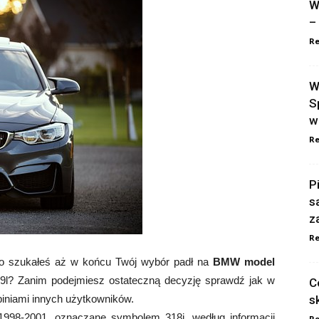
W
–
Re
W
S
w
Re
P
s
z
Re
 szukałeś aż w końcu Twój wybór padł na
BMW model
9l? Zanim podejmiesz ostateczną decyzję sprawdź jak w
C
opiniami innych użytkowników.
s
998-2001, oznaczane symbolem 318i, według informacji
Re