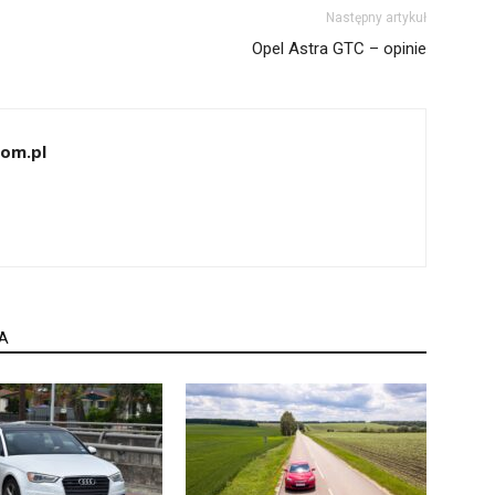
Następny artykuł
Opel Astra GTC – opinie
com.pl
A