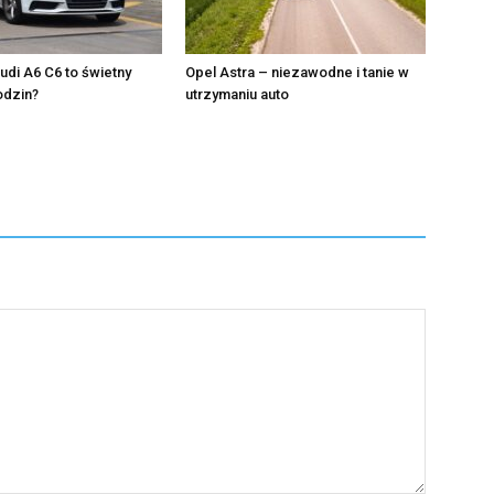
di A6 C6 to świetny
Opel Astra – niezawodne i tanie w
odzin?
utrzymaniu auto