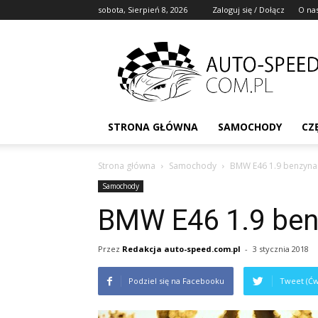
sobota, Sierpień 8, 2026
Zaloguj się / Dołącz
O na
STRONA GŁÓWNA
SAMOCHODY
CZ
Strona główna
Samochody
BMW E46 1.9 benzyna 
Samochody
BMW E46 1.9 ben
Przez
Redakcja auto-speed.com.pl
-
3 stycznia 2018
Podziel się na Facebooku
Tweet (Ćw