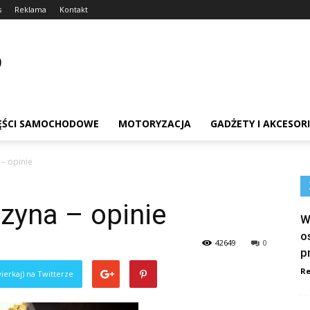
s
Reklama
Kontakt
ĘŚCI SAMOCHODOWE
MOTORYZACJA
GADŻETY I AKCESOR
– opinie
zyna – opinie
W
o
42649
0
p
Re
ierkaj) na Twitterze