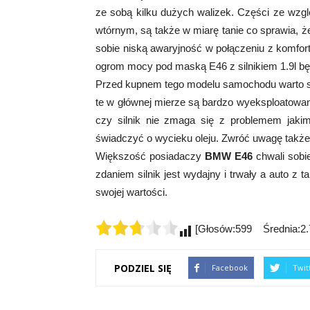
ze sobą kilku dużych walizek. Części ze wzg
wtórnym, są także w miarę tanie co sprawia, że
sobie niską awaryjność w połączeniu z komfort
ogrom mocy pod maską E46 z silnikiem 1.9l b
Przed kupnem tego modelu samochodu warto spr
te w głównej mierze są bardzo wyeksploatowa
czy silnik nie zmaga się z problemem jaki
świadczyć o wycieku oleju. Zwróć uwagę także 
Większość posiadaczy
BMW E46
chwali sobie
zdaniem silnik jest wydajny i trwały a auto z 
swojej wartości.
[Głosów:599 Średnia:2.7
PODZIEL SIĘ
Facebook
Twit