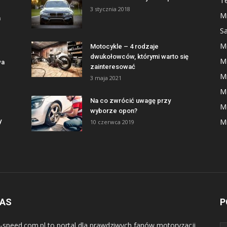
Te
3 stycznia 2018
Mi
a
S
M
Motocykle – 4 rodzaje
dwukołowców, którymi warto się
M
wa
zainteresować
Mi
3 maja 2021
M
Na co zwrócić uwagę przy
M
wyborze opon?
y
Mi
10 czerwca 2019
NAS
P
-speed.com.pl to portal dla prawdziwych fanów motoryzacji