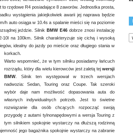
 to rzędowe R4 posiadające 8 zaworów. Jednostka prosta,
dku wystąpienia jakiejkolwiek awarii jej naprawa będzie
m/h auto osiąga w 10.4s a spalanie mieści się na poziomie
zsądnej jeździe. Silnik
BMW E46
dobrze znosi instalację
Ka
-10l na 100km. Silnik charakteryzuje się cichą i wysoką
biegów, idealny do jazdy po mieście oraz długiego stania w
korkach.
Warto wspomnieć, że w tym silniku posiadamy łańcuch
rozrządu, który dla wielu kierowców jest zaletą tej
wersji
BMW
. Silnik ten występował w trzech wersjach
nadwozia: Sedan, Touring oraz Coupe. Tak szeroki
wybór daje nam możliwość dopasowania auta do
własnych indywidualnych potrzeb. Jest to świetne
rozwiązanie dla osób chcących rozpocząć swoją
przygodę z autami tylnonapędowymi a wersja Touring z
tym silnikiem spokojnie wystarczy na dłuższą rodzinną
jemność jego bagażnika spokojnie wystarczy na zabranie