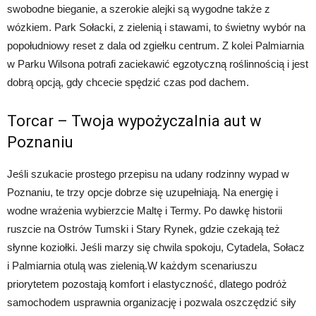
swobodne bieganie, a szerokie alejki są wygodne także z
wózkiem. Park Sołacki, z zielenią i stawami, to świetny wybór na
popołudniowy reset z dala od zgiełku centrum. Z kolei Palmiarnia
w Parku Wilsona potrafi zaciekawić egzotyczną roślinnością i jest
dobrą opcją, gdy chcecie spędzić czas pod dachem.
Torcar – Twoja
wypożyczalnia aut w
Poznaniu
Jeśli szukacie prostego przepisu na udany rodzinny wypad w
Poznaniu, te trzy opcje dobrze się uzupełniają. Na energię i
wodne wrażenia wybierzcie Maltę i Termy. Po dawkę historii
ruszcie na Ostrów Tumski i Stary Rynek, gdzie czekają też
słynne koziołki. Jeśli marzy się chwila spokoju, Cytadela, Sołacz
i Palmiarnia otulą was zielenią.W każdym scenariuszu
priorytetem pozostają komfort i elastyczność, dlatego podróż
samochodem usprawnia organizację i pozwala oszczędzić siły