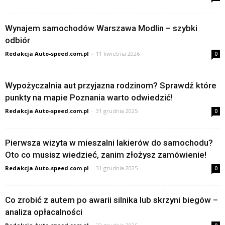
Wynajem samochodów Warszawa Modlin – szybki
odbiór
Redakcja Auto-speed.com.pl
-
11 kwietnia 2026
0
Wypożyczalnia aut przyjazna rodzinom? Sprawdź które
punkty na mapie Poznania warto odwiedzić!
Redakcja Auto-speed.com.pl
-
31 grudnia 2025
0
Pierwsza wizyta w mieszalni lakierów do samochodu?
Oto co musisz wiedzieć, zanim złożysz zamówienie!
Redakcja Auto-speed.com.pl
-
31 grudnia 2025
0
Co zrobić z autem po awarii silnika lub skrzyni biegów –
analiza opłacalności