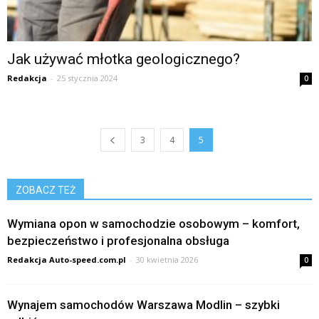
Jak używać młotka geologicznego?
Redakcja
-
25 stycznia 2024
0
3
4
5
ZOBACZ TEŻ
Wymiana opon w samochodzie osobowym – komfort,
bezpieczeństwo i profesjonalna obsługa
Redakcja Auto-speed.com.pl
-
30 kwietnia 2026
0
Wynajem samochodów Warszawa Modlin – szybki