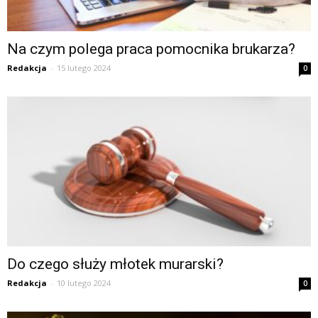
Na czym polega praca pomocnika brukarza?
Redakcja
-
15 lutego 2024
0
Do czego służy młotek murarski?
Redakcja
-
10 lutego 2024
0