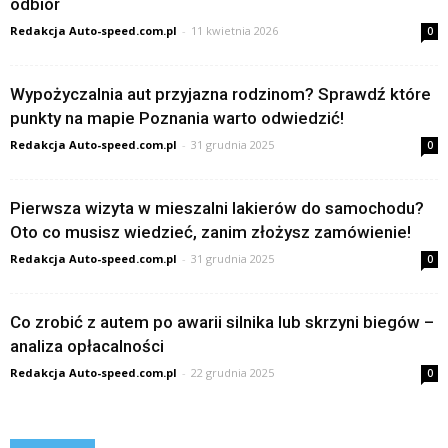
odbiór
Redakcja Auto-speed.com.pl
-
11 kwietnia 2026
0
Wypożyczalnia aut przyjazna rodzinom? Sprawdź które
punkty na mapie Poznania warto odwiedzić!
Redakcja Auto-speed.com.pl
-
31 grudnia 2025
0
Pierwsza wizyta w mieszalni lakierów do samochodu?
Oto co musisz wiedzieć, zanim złożysz zamówienie!
Redakcja Auto-speed.com.pl
-
31 grudnia 2025
0
Co zrobić z autem po awarii silnika lub skrzyni biegów –
analiza opłacalności
Redakcja Auto-speed.com.pl
-
22 grudnia 2025
0