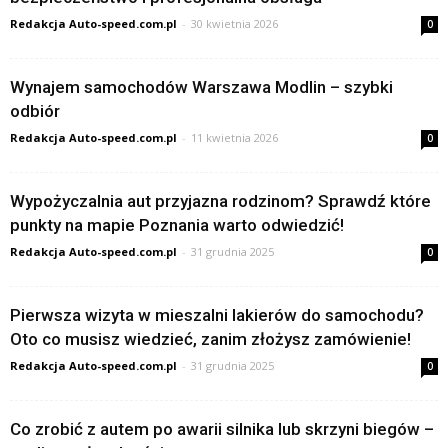
Redakcja Auto-speed.com.pl
-
30 kwietnia 2026
0
Wynajem samochodów Warszawa Modlin – szybki
odbiór
Redakcja Auto-speed.com.pl
-
11 kwietnia 2026
0
Wypożyczalnia aut przyjazna rodzinom? Sprawdź które
punkty na mapie Poznania warto odwiedzić!
Redakcja Auto-speed.com.pl
-
31 grudnia 2025
0
Pierwsza wizyta w mieszalni lakierów do samochodu?
Oto co musisz wiedzieć, zanim złożysz zamówienie!
Redakcja Auto-speed.com.pl
-
31 grudnia 2025
0
Co zrobić z autem po awarii silnika lub skrzyni biegów –