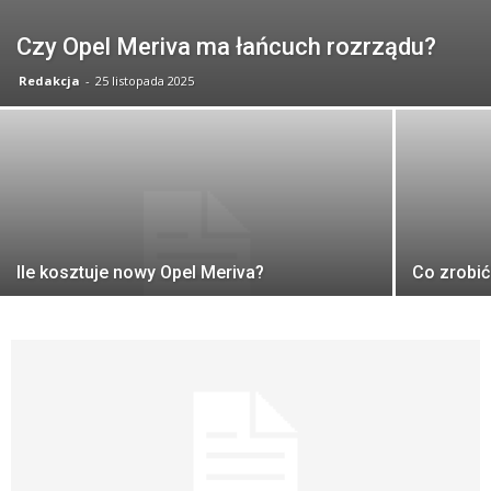
Czy Opel Meriva ma łańcuch rozrządu?
Redakcja
-
25 listopada 2025
Ile kosztuje nowy Opel Meriva?
Co zrobić