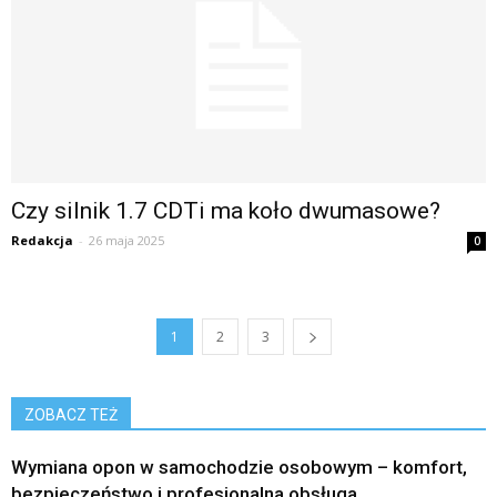
Czy silnik 1.7 CDTi ma koło dwumasowe?
Redakcja
-
26 maja 2025
0
1
2
3
ZOBACZ TEŻ
Wymiana opon w samochodzie osobowym – komfort,
bezpieczeństwo i profesjonalna obsługa