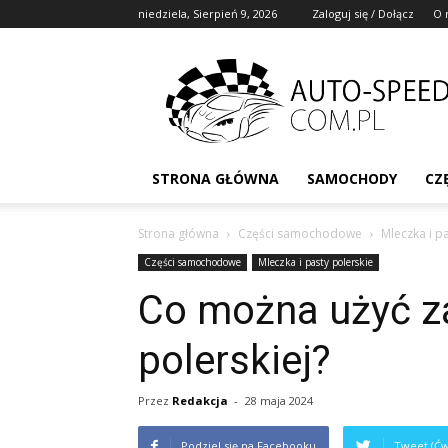
niedziela, Sierpień 9, 2026
Zaloguj się / Dołącz
O 
STRONA GŁÓWNA
SAMOCHODY
CZ
Strona główna
Części samochodowe
Mleczka i p
Części samochodowe
Mleczka i pasty polerskie
Co można użyć z
polerskiej?
Przez
Redakcja
-
28 maja 2024
Podziel się na Facebooku
Tweet (Ćw