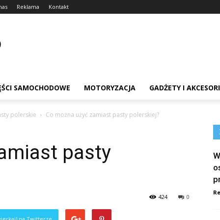
nas
Reklama
Kontakt
ĘŚCI SAMOCHODOWE
MOTORYZACJA
GADŻETY I AKCESOR
asty polerskie
Co można użyć zamiast pasty polerskiej?
amiast pasty
W
o
p
Re
424
0
ierkaj) na Twitterze