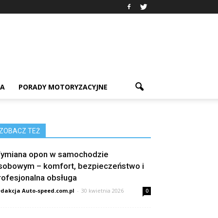
IA
PORADY MOTORYZACYJNE
ZOBACZ TEŻ
ymiana opon w samochodzie
sobowym – komfort, bezpieczeństwo i
rofesjonalna obsługa
dakcja Auto-speed.com.pl
-
30 kwietnia 2026
0