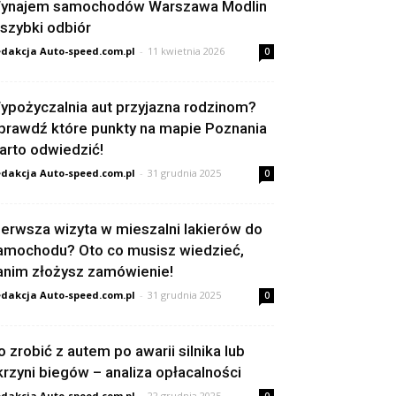
ynajem samochodów Warszawa Modlin
 szybki odbiór
dakcja Auto-speed.com.pl
-
11 kwietnia 2026
0
ypożyczalnia aut przyjazna rodzinom?
prawdź które punkty na mapie Poznania
arto odwiedzić!
dakcja Auto-speed.com.pl
-
31 grudnia 2025
0
ierwsza wizyta w mieszalni lakierów do
amochodu? Oto co musisz wiedzieć,
anim złożysz zamówienie!
dakcja Auto-speed.com.pl
-
31 grudnia 2025
0
o zrobić z autem po awarii silnika lub
krzyni biegów – analiza opłacalności
dakcja Auto-speed.com.pl
-
22 grudnia 2025