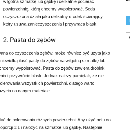
wilgotną szmatkę lub gąbkę i delikatnie pocierać
powierzchnię, którą chcemy wypolerować. Soda
oczyszczona działa jako delikatny środek ścierający,
który usuwa zanieczyszczenia i przywraca blask.
Ka
2. Pasta do zębów
wana do czyszczenia zębów, może również być użyta jako
niewielką ilość pasty do zębów na wilgotną szmatkę lub
rą chcemy wypolerować. Pasta do zębów zawiera drobinki
ia i przywrócić blask. Jednak należy pamiętać, że nie
olerowania wszystkich powierzchni, dlatego warto
użycia na danym materiale.
tać do polerowania różnych powierzchni. Aby użyć octu do
porcji 1:1 i nałożyć na szmatkę lub gąbkę. Następnie