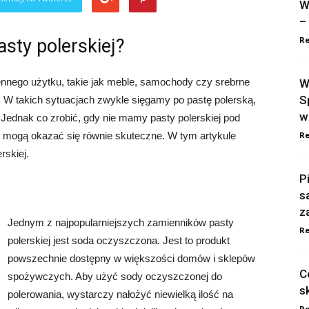
W
–
Re
sty polerskiej?
ennego użytku, takie jak meble, samochody czy srebrne
W
S
e. W takich sytuacjach zwykle sięgamy po pastę polerską,
w
Jednak co zrobić, gdy nie mamy pasty polerskiej pod
re mogą okazać się równie skuteczne. W tym artykule
Re
rskiej.
P
s
z
Jednym z najpopularniejszych zamienników pasty
Re
polerskiej jest soda oczyszczona. Jest to produkt
powszechnie dostępny w większości domów i sklepów
C
spożywczych. Aby użyć sody oczyszczonej do
s
polerowania, wystarczy nałożyć niewielką ilość na
Re