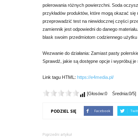
polerowania różnych powierzchni. Soda oczyszczo
przykładów produktów, które mogą okazać się 
przeprowadzić test na niewidocznej części prz
zamiennik jest odpowiedni do danego materiał
blask swoim przedmiotom codziennego użytku b
Wezwanie do działania: Zamiast pasty polersk
Sprawdź, jakie są dostępne opcje i wypróbuj je
Link tagu HTML:
https://e4media.pl/
[Głosów:0 Średnia:0/5]
PODZIEL SIĘ
Facebook
Twit
Poprzedni artykuł