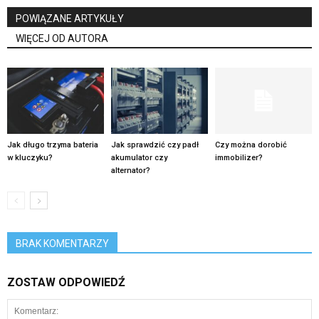
POWIĄZANE ARTYKUŁY
WIĘCEJ OD AUTORA
Jak długo trzyma bateria
Jak sprawdzić czy padł
Czy można dorobić
w kluczyku?
akumulator czy
immobilizer?
alternator?
BRAK KOMENTARZY
ZOSTAW ODPOWIEDŹ