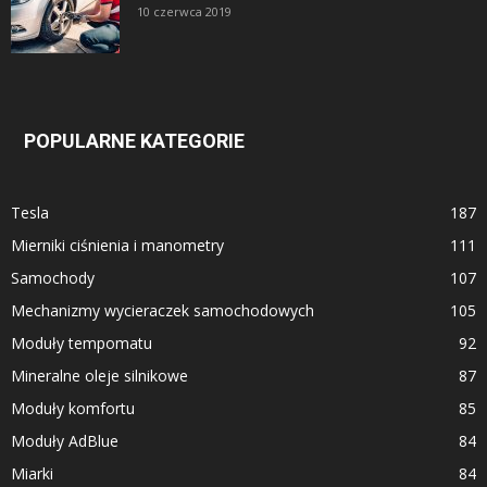
10 czerwca 2019
POPULARNE KATEGORIE
Tesla
187
Mierniki ciśnienia i manometry
111
Samochody
107
Mechanizmy wycieraczek samochodowych
105
Moduły tempomatu
92
Mineralne oleje silnikowe
87
Moduły komfortu
85
Moduły AdBlue
84
Miarki
84