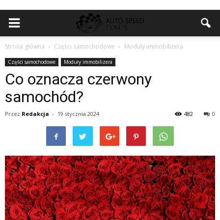
Strona główna
Części samochodowe
Moduły immobilizera
Części samochodowe
Moduły immobilizera
Co oznacza czerwony
samochód?
Przez
Redakcja
-
19 stycznia 2024
482
0