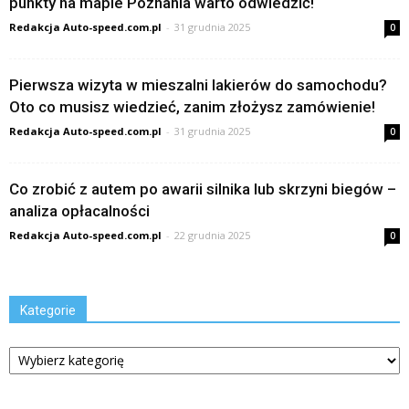
punkty na mapie Poznania warto odwiedzić!
Redakcja Auto-speed.com.pl
-
31 grudnia 2025
0
Pierwsza wizyta w mieszalni lakierów do samochodu?
Oto co musisz wiedzieć, zanim złożysz zamówienie!
Redakcja Auto-speed.com.pl
-
31 grudnia 2025
0
Co zrobić z autem po awarii silnika lub skrzyni biegów –
analiza opłacalności
Redakcja Auto-speed.com.pl
-
22 grudnia 2025
0
Kategorie
Kategorie