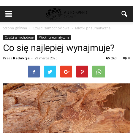
Strona główna
Części samochodowe
Młotki pneumatyczne
Części samochodowe
Młotki pneumatyczne
Co się najlepiej wynajmuje?
Przez
Redakcja
-
29 marca 2025
260
0