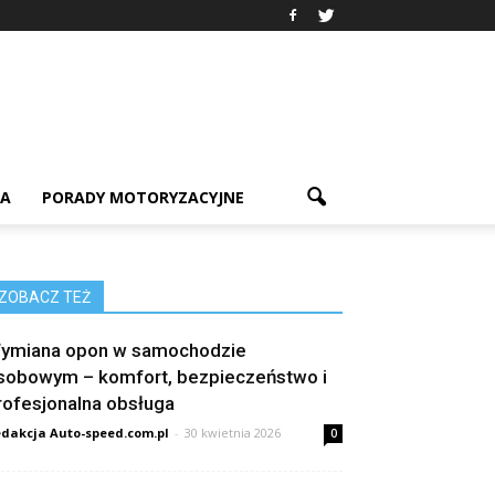
IA
PORADY MOTORYZACYJNE
ZOBACZ TEŻ
ymiana opon w samochodzie
sobowym – komfort, bezpieczeństwo i
rofesjonalna obsługa
dakcja Auto-speed.com.pl
-
30 kwietnia 2026
0