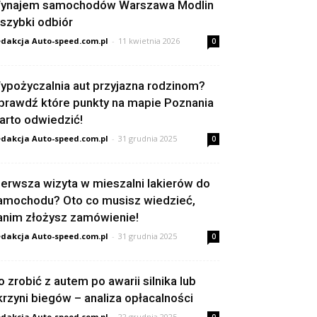
ynajem samochodów Warszawa Modlin
 szybki odbiór
dakcja Auto-speed.com.pl
-
11 kwietnia 2026
0
ypożyczalnia aut przyjazna rodzinom?
prawdź które punkty na mapie Poznania
arto odwiedzić!
dakcja Auto-speed.com.pl
-
31 grudnia 2025
0
ierwsza wizyta w mieszalni lakierów do
amochodu? Oto co musisz wiedzieć,
anim złożysz zamówienie!
dakcja Auto-speed.com.pl
-
31 grudnia 2025
0
o zrobić z autem po awarii silnika lub
krzyni biegów – analiza opłacalności
dakcja Auto-speed.com.pl
-
22 grudnia 2025