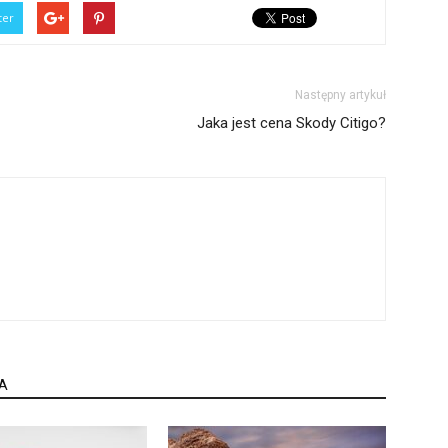
ter
Następny artykuł
Jaka jest cena Skody Citigo?
A