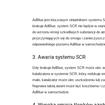
AdBlue jest kluczowym składnikiem systemu SC
brakuje AdBlue, system SCR nie będzie w stani
do wzrostu emisji szkodliwych substancji do a
przyczyniających się do smogu i zanieczyszcze
odpowiedniego poziomu AdBlue w samochodzi
3. Awaria systemu SCR
Gdy brakuje AdBlue, system SCR może ulec awa
katalizatora w systemie SCR, który redukuje emi
mało, katalizator może ulec uszkodzeniu lub z
Naprawa takiej awarii może być kosztowna i cz
AdBlue w samochodzie.
4. Wysoka emisja tlenków azot