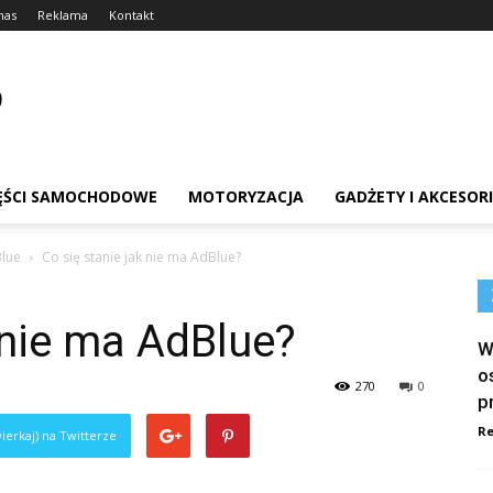
nas
Reklama
Kontakt
ĘŚCI SAMOCHODOWE
MOTORYZACJA
GADŻETY I AKCESOR
lue
Co się stanie jak nie ma AdBlue?
 nie ma AdBlue?
W
o
270
0
p
Re
ierkaj) na Twitterze