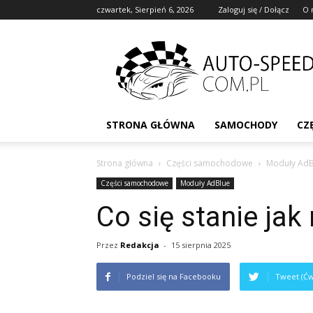
czwartek, Sierpień 6, 2026
Zaloguj się / Dołącz
O 
STRONA GŁÓWNA
SAMOCHODY
CZ
Strona główna
Części samochodowe
Moduły AdB
Części samochodowe
Moduły AdBlue
Co się stanie jak
Przez
Redakcja
-
15 sierpnia 2025
Podziel się na Facebooku
Tweet (Ćw