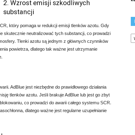
2. Wzrost emisji szkodliwych
substancji
R, który pomaga w redukcji emisji tlenków azotu. Gdy
Ka
e skutecznie neutralizować tych substancji, co prowadzi
tmosfery. Tlenki azotu są jednym z głównych czynników
nia powietrza, dlatego tak ważne jest utrzymanie
e.
rii. AdBlue jest niezbędne do prawidłowego działania
sję tlenków azotu. Jeśli brakuje AdBlue lub jest go zbyt
ablokowaniu, co prowadzi do awarii całego systemu SCR.
asochłonna, dlatego ważne jest regularne uzupełnianie
u