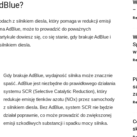
W
AdBlue?
–
Re
ach z silnikiem diesla, który pomaga w redukcji emisji
ie ma AdBlue, może to prowadzić do poważnych
W
tykule dowiesz się, co się stanie, gdy brakuje AdBlue i
S
lnikiem diesla.
w
Re
Gdy brakuje AdBlue, wydajność silnika może znacznie
P
spaść. AdBlue jest niezbędne do prawidłowego działania
s
systemu SCR (Selective Catalytic Reduction), który
z
redukuje emisję tlenków azotu (NOx) przez samochody
Re
z silnikiem diesla. Bez AdBlue, system SCR nie będzie
działał poprawnie, co może prowadzić do zwiększonej
C
emisji szkodliwych substancji i spadku mocy silnika.
s
Re