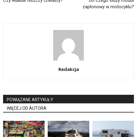
Czy AdBlue niszczy chwasty?
Do czego służy moduł
zapłonowy w motocyklu?
Redakcja
POWIĄZANE ARTYKUŁY
WIĘCEJ OD AUTORA