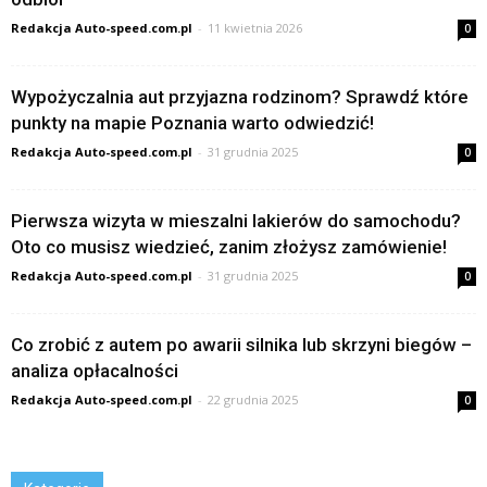
Redakcja Auto-speed.com.pl
-
11 kwietnia 2026
0
Wypożyczalnia aut przyjazna rodzinom? Sprawdź które
punkty na mapie Poznania warto odwiedzić!
Redakcja Auto-speed.com.pl
-
31 grudnia 2025
0
Pierwsza wizyta w mieszalni lakierów do samochodu?
Oto co musisz wiedzieć, zanim złożysz zamówienie!
Redakcja Auto-speed.com.pl
-
31 grudnia 2025
0
Co zrobić z autem po awarii silnika lub skrzyni biegów –
analiza opłacalności
Redakcja Auto-speed.com.pl
-
22 grudnia 2025
0