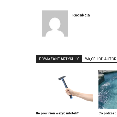
Redakcja
POWIĄZANE ARTYKUŁY
WIĘCEJ OD AUTOR
Ile powinien ważyć młotek?
Co potrzeb