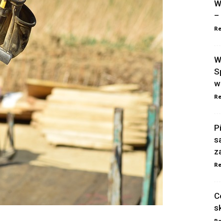
W
–
Re
W
S
w
Re
P
s
z
Re
C
s
Re