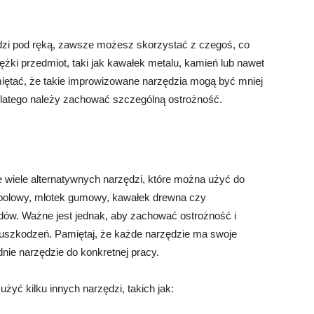
dzi pod ręką, zawsze możesz skorzystać z czegoś, co
żki przedmiot, taki jak kawałek metalu, kamień lub nawet
miętać, że takie improwizowane narzędzia mogą być mniej
 dlatego należy zachować szczególną ostrożność.
e wiele alternatywnych narzędzi, które można użyć do
ejsbolowy, młotek gumowy, kawałek drewna czy
adów. Ważne jest jednak, aby zachować ostrożność i
uszkodzeń. Pamiętaj, że każde narzędzie ma swoje
nie narzędzie do konkretnej pracy.
yć kilku innych narzędzi, takich jak: