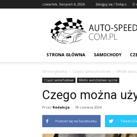
czwartek, Sierpień 6, 2026
Zaloguj się / Dołącz
O 
STRONA GŁÓWNA
SAMOCHODY
CZ
Strona główna
Części samochodowe
Młotki wars
Części samochodowe
Młotki warsztatowe ręczne
Czego można uży
Przez
Redakcja
-
18 czerwca 2024
Podziel się na Facebooku
Tweet (Ćw