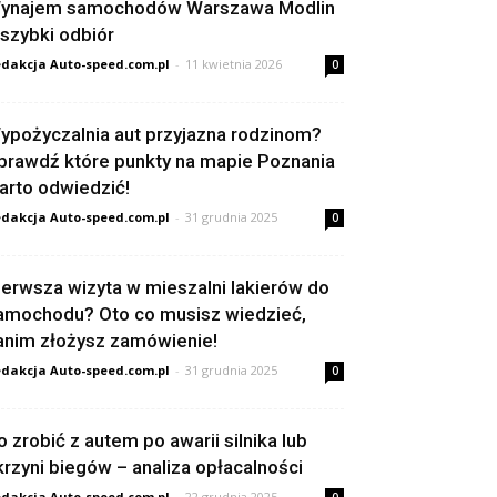
ynajem samochodów Warszawa Modlin
 szybki odbiór
dakcja Auto-speed.com.pl
-
11 kwietnia 2026
0
ypożyczalnia aut przyjazna rodzinom?
prawdź które punkty na mapie Poznania
arto odwiedzić!
dakcja Auto-speed.com.pl
-
31 grudnia 2025
0
ierwsza wizyta w mieszalni lakierów do
amochodu? Oto co musisz wiedzieć,
anim złożysz zamówienie!
dakcja Auto-speed.com.pl
-
31 grudnia 2025
0
o zrobić z autem po awarii silnika lub
krzyni biegów – analiza opłacalności
dakcja Auto-speed.com.pl
-
22 grudnia 2025