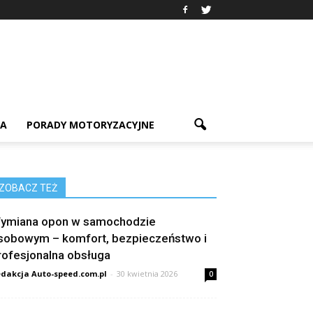
IA
PORADY MOTORYZACYJNE
ZOBACZ TEŻ
ymiana opon w samochodzie
sobowym – komfort, bezpieczeństwo i
rofesjonalna obsługa
dakcja Auto-speed.com.pl
-
30 kwietnia 2026
0