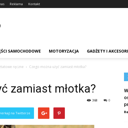
nas
Reklama
Kontakt
ĘŚCI SAMOCHODOWE
MOTORYZACJA
GADŻETY I AKCESOR
ztatowe ręczne
Czego można użyć zamiast młotka?
ć zamiast młotka?
W
o
368
0
p
Re
ierkaj) na Twitterze