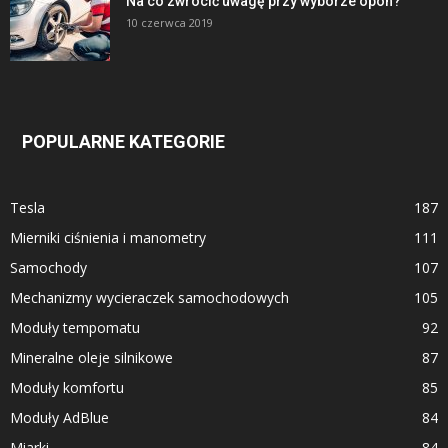
Na co zwrócić uwagę przy wyborze opon?
10 czerwca 2019
POPULARNE KATEGORIE
Tesla
187
Mierniki ciśnienia i manometry
111
Samochody
107
Mechanizmy wycieraczek samochodowych
105
Moduły tempomatu
92
Mineralne oleje silnikowe
87
Moduły komfortu
85
Moduły AdBlue
84
Miarki
84