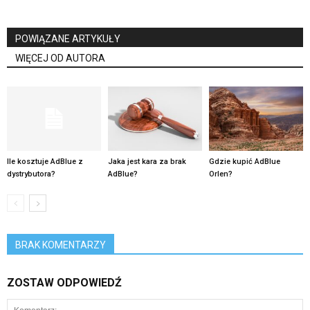
POWIĄZANE ARTYKUŁY
WIĘCEJ OD AUTORA
Ile kosztuje AdBlue z
Jaka jest kara za brak
Gdzie kupić AdBlue
dystrybutora?
AdBlue?
Orlen?
BRAK KOMENTARZY
ZOSTAW ODPOWIEDŹ