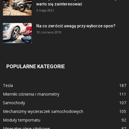
warto się zainteresować
3 maja 2021
Na co zwrócić uwagę przy wyborze opon?
10 czerwca 2019
POPULARNE KATEGORIE
Tesla
187
Mierniki ciśnienia i manometry
111
Samochody
107
Mechanizmy wycieraczek samochodowych
105
Moduły tempomatu
92
Mineralne oleje silnikowe
87