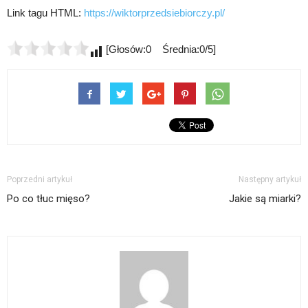
Link tagu HTML:
https://wiktorprzedsiebiorczy.pl/
[Głosów:0 Średnia:0/5]
Poprzedni artykuł
Następny artykuł
Po co tłuc mięso?
Jakie są miarki?