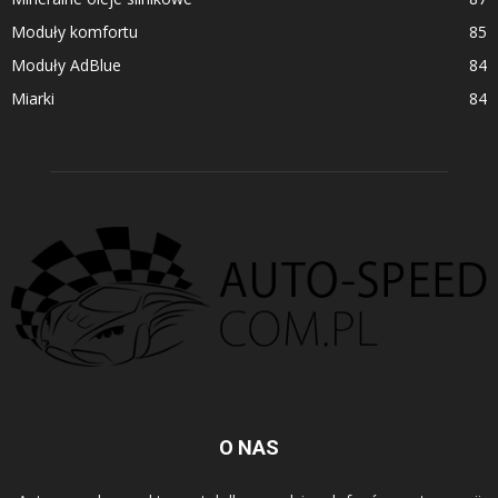
Moduły komfortu
85
Moduły AdBlue
84
Miarki
84
O NAS