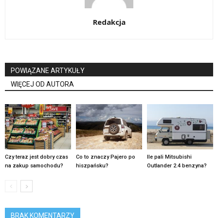
Redakcja
POWIĄZANE ARTYKUŁY
WIĘCEJ OD AUTORA
Czy teraz jest dobry czas
Co to znaczy Pajero po
Ile pali Mitsubishi
na zakup samochodu?
hiszpańsku?
Outlander 2.4 benzyna?
BRAK KOMENTARZY