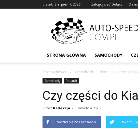
piątek, Sierpień 7, 2026
Zaloguj się / Dołącz
O nas
STRONA GŁÓWNA
SAMOCHODY
CZ
Strona główna
Samochody
Renault
Czy części 
Samochody
Renault
Czy części do Kia
Przez
Redakcja
-
5 kwietnia 2025
Podziel się na Facebooku
Tweet (Ćw