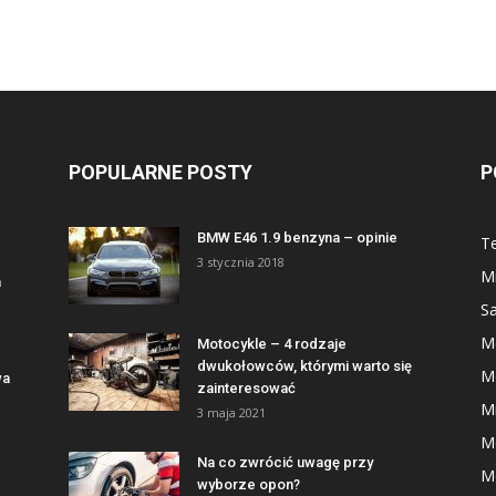
POPULARNE POSTY
P
BMW E46 1.9 benzyna – opinie
Te
3 stycznia 2018
Mi
a
S
M
Motocykle – 4 rodzaje
dwukołowców, którymi warto się
M
wa
zainteresować
Mi
3 maja 2021
M
Na co zwrócić uwagę przy
M
wyborze opon?