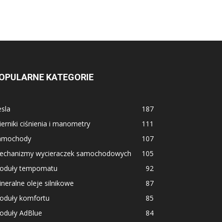
OPULARNE KATEGORIE
sla
187
erniki ciśnienia i manometry
111
amochody
107
echanizmy wycieraczek samochodowych
105
oduły tempomatu
92
neralne oleje silnikowe
87
oduły komfortu
85
oduły AdBlue
84