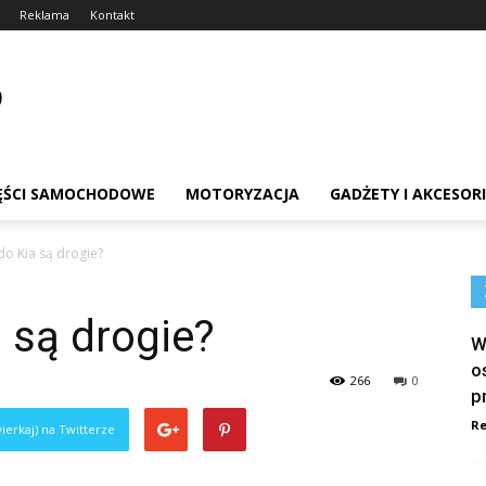
Reklama
Kontakt
ĘŚCI SAMOCHODOWE
MOTORYZACJA
GADŻETY I AKCESOR
do Kia są drogie?
 są drogie?
W
o
266
0
p
Re
ierkaj) na Twitterze