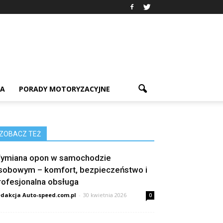
IA
PORADY MOTORYZACYJNE
ZOBACZ TEŻ
ymiana opon w samochodzie
sobowym – komfort, bezpieczeństwo i
rofesjonalna obsługa
dakcja Auto-speed.com.pl
-
30 kwietnia 2026
0