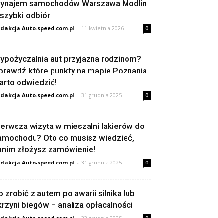
ynajem samochodów Warszawa Modlin
 szybki odbiór
dakcja Auto-speed.com.pl
-
11 kwietnia 2026
0
ypożyczalnia aut przyjazna rodzinom?
prawdź które punkty na mapie Poznania
arto odwiedzić!
dakcja Auto-speed.com.pl
-
31 grudnia 2025
0
ierwsza wizyta w mieszalni lakierów do
amochodu? Oto co musisz wiedzieć,
anim złożysz zamówienie!
dakcja Auto-speed.com.pl
-
31 grudnia 2025
0
o zrobić z autem po awarii silnika lub
krzyni biegów – analiza opłacalności
dakcja Auto-speed.com.pl
-
22 grudnia 2025