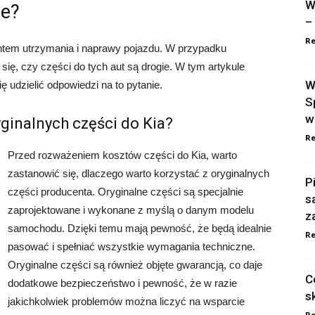
W
ie?
–
Re
em utrzymania i naprawy pojazdu. W przypadku
ię, czy części do tych aut są drogie. W tym artykule
W
ę udzielić odpowiedzi na to pytanie.
S
w
ginalnych części do Kia?
Re
Przed rozważeniem kosztów części do Kia, warto
zastanowić się, dlaczego warto korzystać z oryginalnych
P
części producenta. Oryginalne części są specjalnie
s
zaprojektowane i wykonane z myślą o danym modelu
z
samochodu. Dzięki temu mają pewność, że będą idealnie
Re
pasować i spełniać wszystkie wymagania techniczne.
Oryginalne części są również objęte gwarancją, co daje
C
dodatkowe bezpieczeństwo i pewność, że w razie
s
jakichkolwiek problemów można liczyć na wsparcie
Re