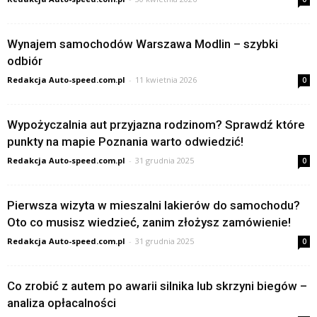
Wynajem samochodów Warszawa Modlin – szybki
odbiór
Redakcja Auto-speed.com.pl
-
11 kwietnia 2026
0
Wypożyczalnia aut przyjazna rodzinom? Sprawdź które
punkty na mapie Poznania warto odwiedzić!
Redakcja Auto-speed.com.pl
-
31 grudnia 2025
0
Pierwsza wizyta w mieszalni lakierów do samochodu?
Oto co musisz wiedzieć, zanim złożysz zamówienie!
Redakcja Auto-speed.com.pl
-
31 grudnia 2025
0
Co zrobić z autem po awarii silnika lub skrzyni biegów –
analiza opłacalności