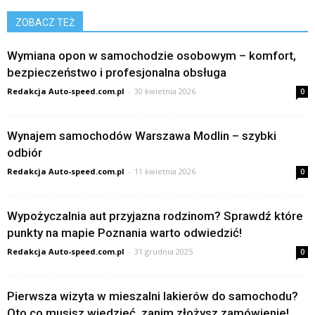
ZOBACZ TEŻ
Wymiana opon w samochodzie osobowym – komfort,
bezpieczeństwo i profesjonalna obsługa
Redakcja Auto-speed.com.pl
-
30 kwietnia 2026
0
Wynajem samochodów Warszawa Modlin – szybki
odbiór
Redakcja Auto-speed.com.pl
-
11 kwietnia 2026
0
Wypożyczalnia aut przyjazna rodzinom? Sprawdź które
punkty na mapie Poznania warto odwiedzić!
Redakcja Auto-speed.com.pl
-
31 grudnia 2025
0
Pierwsza wizyta w mieszalni lakierów do samochodu?
Oto co musisz wiedzieć, zanim złożysz zamówienie!