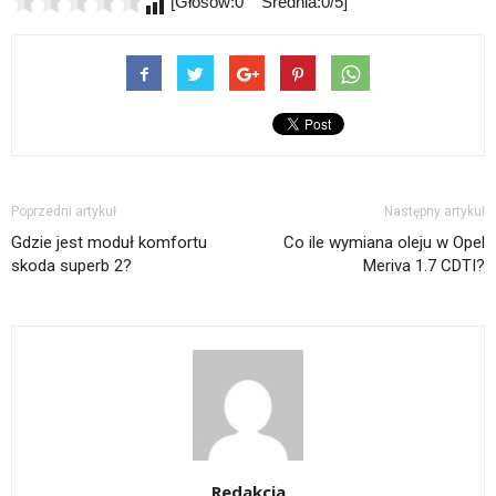
[Głosów:0 Średnia:0/5]
Poprzedni artykuł
Następny artykuł
Gdzie jest moduł komfortu
Co ile wymiana oleju w Opel
skoda superb 2?
Meriva 1.7 CDTI?
Redakcja