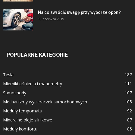
Na co zwrócić uwagę przy wyborze opon?
10 czerwca 2019
POPULARNE KATEGORIE
Tesla
187
Mierniki ciśnienia i manometry
111
Samochody
107
Mechanizmy wycieraczek samochodowych
105
Moduły tempomatu
92
Mineralne oleje silnikowe
87
Moduły komfortu
85