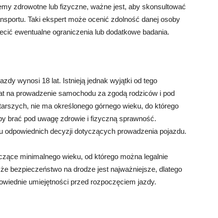
emy zdrowotne lub fizyczne, ważne jest, aby skonsultować
ansportu. Taki ekspert może ocenić zdolność danej osoby
cić ewentualne ograniczenia lub dodatkowe badania.
dy wynosi 18 lat. Istnieją jednak wyjątki od tego
lat na prowadzenie samochodu za zgodą rodziców i pod
arszych, nie ma określonego górnego wieku, do którego
y brać pod uwagę zdrowie i fizyczną sprawność.
u odpowiednich decyzji dotyczących prowadzenia pojazdu.
czące minimalnego wieku, od którego można legalnie
że bezpieczeństwo na drodze jest najważniejsze, dlatego
owiednie umiejętności przed rozpoczęciem jazdy.