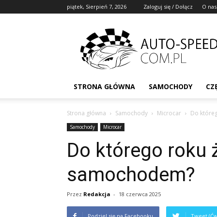
piątek, Sierpień 7, 2026
Zaloguj się / Dołącz
O nas
STRONA GŁÓWNA
SAMOCHODY
CZ
Strona główna
Samochody
Microcar
Do które
Samochody
Microcar
Do którego roku 
samochodem?
Przez
Redakcja
-
18 czerwca 2025
Podziel się na Facebooku
Tweet (Ćw