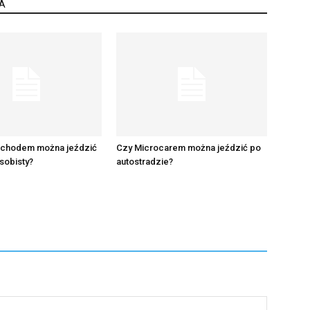
A
chodem można jeździć
Czy Microcarem można jeździć po
sobisty?
autostradzie?