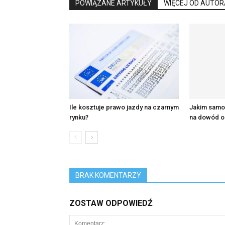
POWIĄZANE ARTYKUŁY
WIĘCEJ OD AUTOR
Ile kosztuje prawo jazdy na czarnym
Jakim samo
rynku?
na dowód o
BRAK KOMENTARZY
ZOSTAW ODPOWIEDŹ