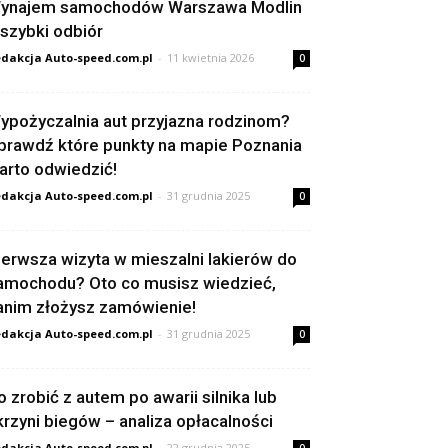
ynajem samochodów Warszawa Modlin
 szybki odbiór
dakcja Auto-speed.com.pl
-
11 kwietnia 2026
0
ypożyczalnia aut przyjazna rodzinom?
prawdź które punkty na mapie Poznania
arto odwiedzić!
dakcja Auto-speed.com.pl
-
31 grudnia 2025
0
ierwsza wizyta w mieszalni lakierów do
amochodu? Oto co musisz wiedzieć,
anim złożysz zamówienie!
dakcja Auto-speed.com.pl
-
31 grudnia 2025
0
o zrobić z autem po awarii silnika lub
krzyni biegów – analiza opłacalności
dakcja Auto-speed.com.pl
-
22 grudnia 2025