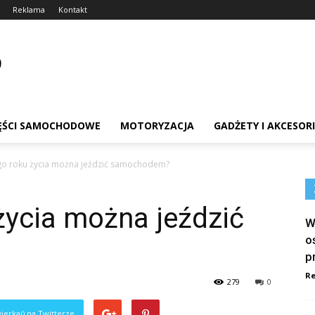
Reklama
Kontakt
ĘŚCI SAMOCHODOWE
MOTORYZACJA
GADŻETY I AKCESOR
go roku życia można jeździć samochodem?
życia można jeździć
W
o
p
Re
279
0
ierkaj) na Twitterze