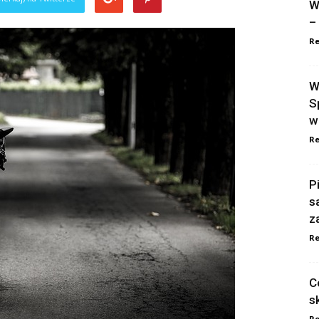
W
–
Re
W
S
w
Re
P
s
z
Re
C
s
Re