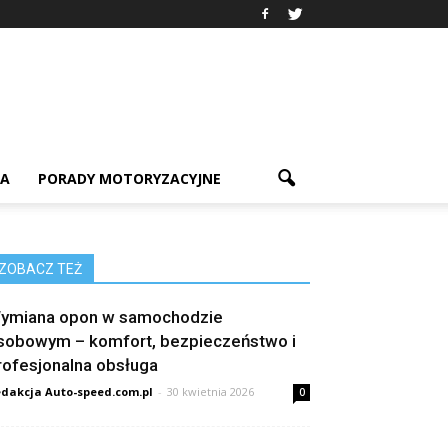
IA
PORADY MOTORYZACYJNE
ZOBACZ TEŻ
ymiana opon w samochodzie
sobowym – komfort, bezpieczeństwo i
rofesjonalna obsługa
dakcja Auto-speed.com.pl
-
30 kwietnia 2026
0