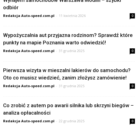
Wynajem samochodów Warszawa Modlin – szybki
odbiór
Redakcja Auto-speed.com.pl
-
11 kwietnia 2026
0
Wypożyczalnia aut przyjazna rodzinom? Sprawdź które
punkty na mapie Poznania warto odwiedzić!
Redakcja Auto-speed.com.pl
-
31 grudnia 2025
0
Pierwsza wizyta w mieszalni lakierów do samochodu?
Oto co musisz wiedzieć, zanim złożysz zamówienie!
Redakcja Auto-speed.com.pl
-
31 grudnia 2025
0
Co zrobić z autem po awarii silnika lub skrzyni biegów –
analiza opłacalności
Redakcja Auto-speed.com.pl
-
22 grudnia 2025
0