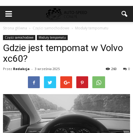
Strona główna
Części samochodowe
Moduły tempomatu
Części samochodowe
Moduły tempomatu
Gdzie jest tempomat w Volvo
xc60?
Przez
Redakcja
-
3 września 2025
260
0