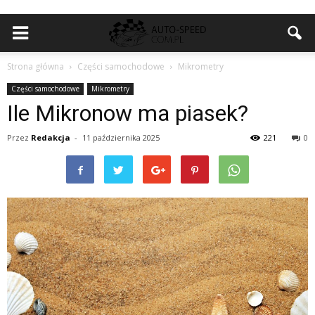
Strona główna
Części samochodowe
Mikrometry
Części samochodowe
Mikrometry
Ile Mikronow ma piasek?
Przez
Redakcja
-
11 października 2025
221
0