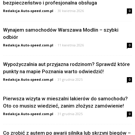
bezpieczeństwo i profesjonalna obsługa
Redakcja Auto-speed.com.pl
-
30 kwietnia 2026
0
Wynajem samochodów Warszawa Modlin – szybki
odbiór
Redakcja Auto-speed.com.pl
-
11 kwietnia 2026
0
Wypożyczalnia aut przyjazna rodzinom? Sprawdź które
punkty na mapie Poznania warto odwiedzić!
Redakcja Auto-speed.com.pl
-
31 grudnia 2025
0
Pierwsza wizyta w mieszalni lakierów do samochodu?
Oto co musisz wiedzieć, zanim złożysz zamówienie!
Redakcja Auto-speed.com.pl
-
31 grudnia 2025
0
Co zrobić z autem po awarii silnika lub skrzyni biegów –