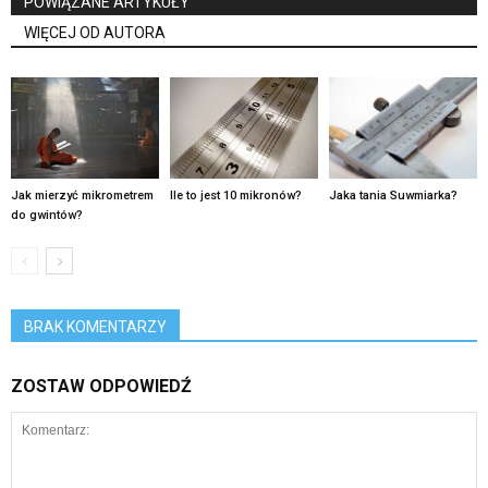
POWIĄZANE ARTYKUŁY
WIĘCEJ OD AUTORA
Jak mierzyć mikrometrem
Ile to jest 10 mikronów?
Jaka tania Suwmiarka?
do gwintów?
BRAK KOMENTARZY
ZOSTAW ODPOWIEDŹ