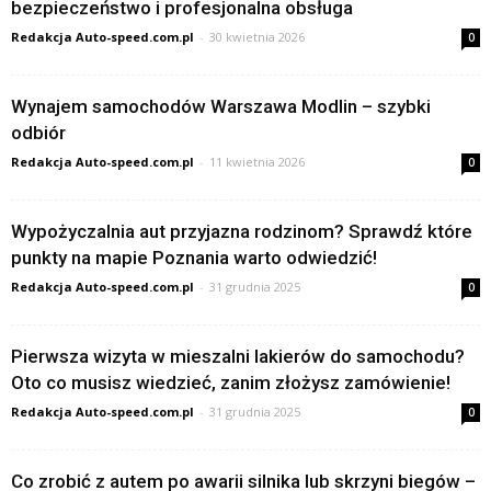
bezpieczeństwo i profesjonalna obsługa
Redakcja Auto-speed.com.pl
-
30 kwietnia 2026
0
Wynajem samochodów Warszawa Modlin – szybki
odbiór
Redakcja Auto-speed.com.pl
-
11 kwietnia 2026
0
Wypożyczalnia aut przyjazna rodzinom? Sprawdź które
punkty na mapie Poznania warto odwiedzić!
Redakcja Auto-speed.com.pl
-
31 grudnia 2025
0
Pierwsza wizyta w mieszalni lakierów do samochodu?
Oto co musisz wiedzieć, zanim złożysz zamówienie!
Redakcja Auto-speed.com.pl
-
31 grudnia 2025
0
Co zrobić z autem po awarii silnika lub skrzyni biegów –