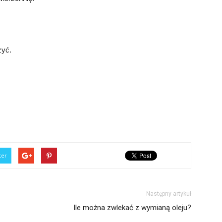
żyć.
ter
Następny artykuł
Ile można zwlekać z wymianą oleju?