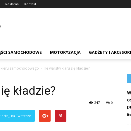
Reklama
Kontakt
ĘŚCI SAMOCHODOWE
MOTORYZACJA
GADŻETY I AKCESOR
lakieru samochodowego
Ile warstw klaru się kładzie?
się kładzie?
W
o
247
0
p
Re
ierkaj) na Twitterze