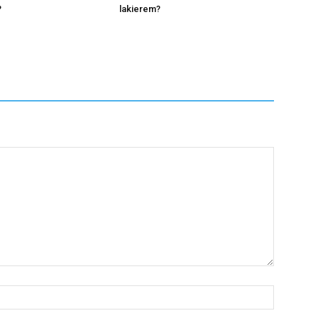
?
lakierem?