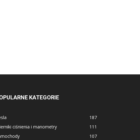
OPULARNE KATEGORIE
sla
187
erniki ciśnienia i manometry
111
amochody
107