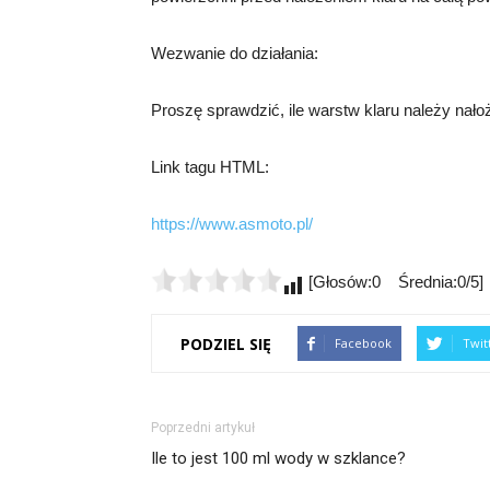
Wezwanie do działania:
Proszę sprawdzić, ile warstw klaru należy nało
Link tagu HTML:
https://www.asmoto.pl/
[Głosów:0 Średnia:0/5]
PODZIEL SIĘ
Facebook
Twit
Poprzedni artykuł
Ile to jest 100 ml wody w szklance?