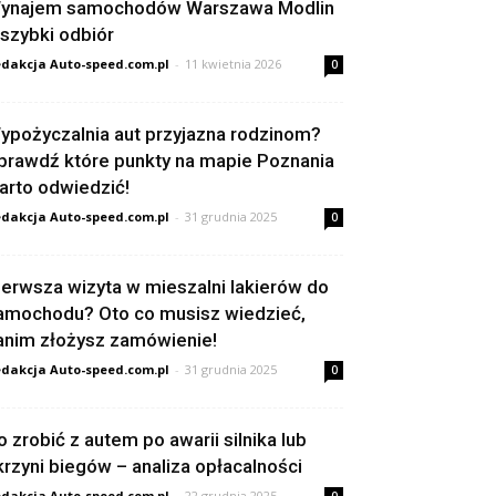
ynajem samochodów Warszawa Modlin
 szybki odbiór
dakcja Auto-speed.com.pl
-
11 kwietnia 2026
0
ypożyczalnia aut przyjazna rodzinom?
prawdź które punkty na mapie Poznania
arto odwiedzić!
dakcja Auto-speed.com.pl
-
31 grudnia 2025
0
ierwsza wizyta w mieszalni lakierów do
amochodu? Oto co musisz wiedzieć,
anim złożysz zamówienie!
dakcja Auto-speed.com.pl
-
31 grudnia 2025
0
o zrobić z autem po awarii silnika lub
krzyni biegów – analiza opłacalności
dakcja Auto-speed.com.pl
-
22 grudnia 2025