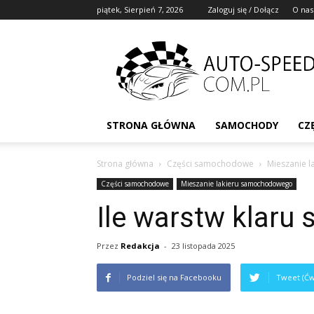
piątek, Sierpień 7, 2026
Zaloguj się / Dołącz
O nas
STRONA GŁÓWNA
SAMOCHODY
CZ
Strona główna
Części samochodowe
Mieszanie 
Części samochodowe
Mieszanie lakieru samochodowego
Ile warstw klaru 
Przez
Redakcja
-
23 listopada 2025
Podziel się na Facebooku
Tweet (Ćw