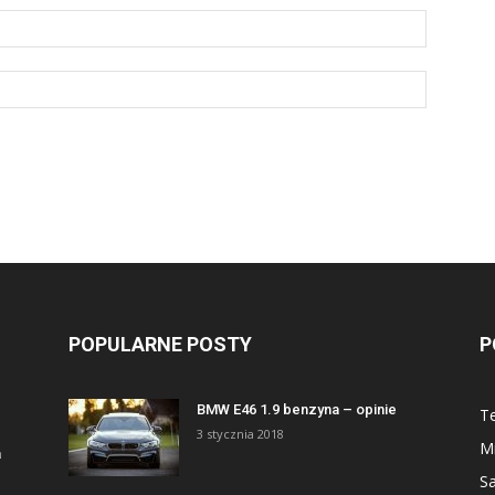
POPULARNE POSTY
P
BMW E46 1.9 benzyna – opinie
Te
3 stycznia 2018
Mi
a
S