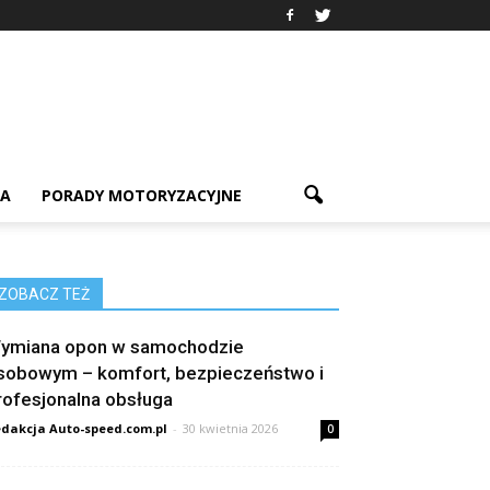
IA
PORADY MOTORYZACYJNE
ZOBACZ TEŻ
ymiana opon w samochodzie
sobowym – komfort, bezpieczeństwo i
rofesjonalna obsługa
dakcja Auto-speed.com.pl
-
30 kwietnia 2026
0