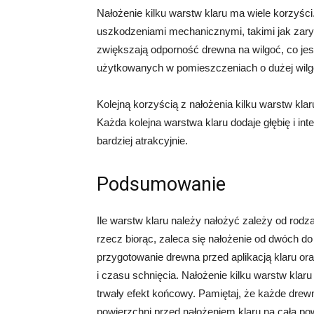
Nałożenie kilku warstw klaru ma wiele korzyśc
uszkodzeniami mechanicznymi, takimi jak zary
zwiększają odporność drewna na wilgoć, co jes
użytkowanych w pomieszczeniach o dużej wilgotn
Kolejną korzyścią z nałożenia kilku warstw klar
Każda kolejna warstwa klaru dodaje głębię i i
bardziej atrakcyjnie.
Podsumowanie
Ile warstw klaru należy nałożyć zależy od rod
rzecz biorąc, zaleca się nałożenie od dwóch d
przygotowanie drewna przed aplikacją klaru or
i czasu schnięcia. Nałożenie kilku warstw klar
trwały efekt końcowy. Pamiętaj, że każde drewn
powierzchni przed nałożeniem klaru na całą po