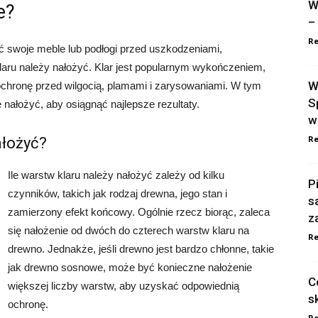
W
e?
–
Re
ić swoje meble lub podłogi przed uszkodzeniami,
laru należy nałożyć. Klar jest popularnym wykończeniem,
W
ochronę przed wilgocią, plamami i zarysowaniami. W tym
S
ę nałożyć, aby osiągnąć najlepsze rezultaty.
w
Re
ałożyć?
Ile warstw klaru należy nałożyć zależy od kilku
P
czynników, takich jak rodzaj drewna, jego stan i
s
zamierzony efekt końcowy. Ogólnie rzecz biorąc, zaleca
z
się nałożenie od dwóch do czterech warstw klaru na
Re
drewno. Jednakże, jeśli drewno jest bardzo chłonne, takie
jak drewno sosnowe, może być konieczne nałożenie
C
większej liczby warstw, aby uzyskać odpowiednią
s
ochronę.
Re