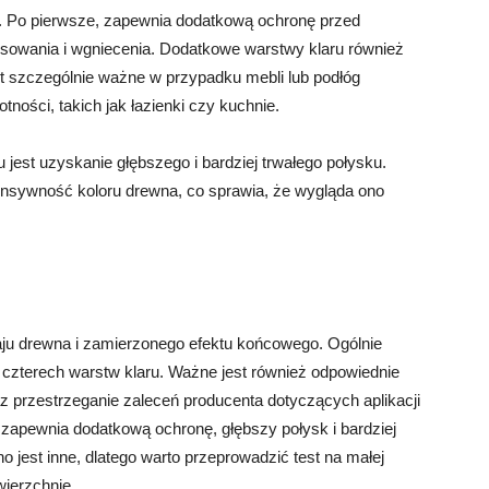
i. Po pierwsze, zapewnia dodatkową ochronę przed
sowania i wgniecenia. Dodatkowe warstwy klaru również
t szczególnie ważne w przypadku mebli lub podłóg
ości, takich jak łazienki czy kuchnie.
u jest uzyskanie głębszego i bardziej trwałego połysku.
ntensywność koloru drewna, co sprawia, że wygląda ono
zaju drewna i zamierzonego efektu końcowego. Ogólnie
o czterech warstw klaru. Ważne jest również odpowiednie
az przestrzeganie zaleceń producenta dotyczących aplikacji
u zapewnia dodatkową ochronę, głębszy połysk i bardziej
o jest inne, dlatego warto przeprowadzić test na małej
wierzchnię.