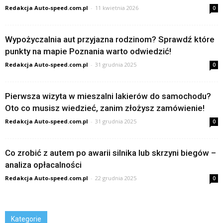
Redakcja Auto-speed.com.pl
-
11 kwietnia 2026
0
Wypożyczalnia aut przyjazna rodzinom? Sprawdź które
punkty na mapie Poznania warto odwiedzić!
Redakcja Auto-speed.com.pl
-
31 grudnia 2025
0
Pierwsza wizyta w mieszalni lakierów do samochodu?
Oto co musisz wiedzieć, zanim złożysz zamówienie!
Redakcja Auto-speed.com.pl
-
31 grudnia 2025
0
Co zrobić z autem po awarii silnika lub skrzyni biegów –
analiza opłacalności
Redakcja Auto-speed.com.pl
-
22 grudnia 2025
0
Kategorie