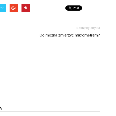
ter
Następny artykuł
Co można zmierzyć mikrometrem?
A