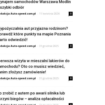
ynajem samochodów Warszawa Modlin
 szybki odbiór
dakcja Auto-speed.com.pl
-
11 kwietnia 2026
0
ypożyczalnia aut przyjazna rodzinom?
prawdź które punkty na mapie Poznania
arto odwiedzić!
dakcja Auto-speed.com.pl
-
31 grudnia 2025
0
ierwsza wizyta w mieszalni lakierów do
amochodu? Oto co musisz wiedzieć,
anim złożysz zamówienie!
dakcja Auto-speed.com.pl
-
31 grudnia 2025
0
o zrobić z autem po awarii silnika lub
krzyni biegów – analiza opłacalności
dakcja Auto-speed.com.pl
-
22 grudnia 2025