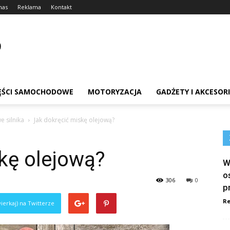
nas
Reklama
Kontakt
ĘŚCI SAMOCHODOWE
MOTORYZACJA
GADŻETY I AKCESOR
e silnika
Jak dokręcić miskę olejową?
kę olejową?
W
o
306
0
p
Re
ierkaj) na Twitterze