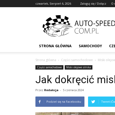
czwartek, Sierpień 6, 2026
Zaloguj się / Dołącz
O 
STRONA GŁÓWNA
SAMOCHODY
CZ
Strona główna
Części samochodowe
Miski olejow
Części samochodowe
Miski olejowe silnika
Jak dokręcić mis
Przez
Redakcja
-
5 czerwca 2024
Podziel się na Facebooku
Tweet (Ćw