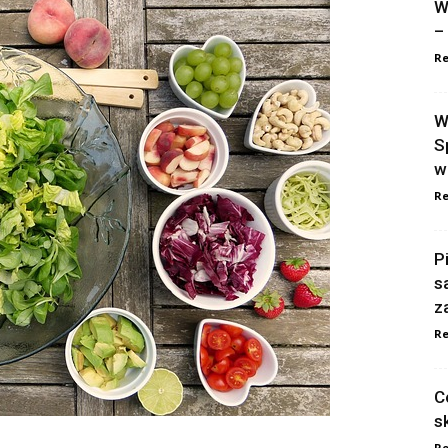
W
–
Re
W
S
w
Re
P
s
z
Re
C
s
Re