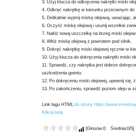
3. Użyj klucza do odkręcenia nakrętki miski ole
4. Odkręć nakrętkę w kierunku przeciwnym do
5. Delikatnie wyjmij miskę olejową, uważając, ab
6. Oczyść miskę olejową i usunij wszelkie zan
7. Nałóż nową uszczelkę na brzeg miski olejow
8. Włóż miskę olejową z powrotem pod silnik.
9. Dokręć nakrętkę miski olejowej ręcznie w
10. Użyj klucza do dokręcenia nakrętki miski ole
11. Sprawdź, czy nakrętka jest dobrze dokręcon
uszkodzenia gwintu.
12. Po dokręceniu miski olejowej, upewnij się,
13. Po zakończeniu, sprawdź poziom oleju w silni
Link tagu HTML
do strony https://www.investray.
Kliknij tutaj
[Głosów:0 Średnia:0/5]