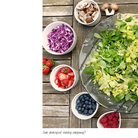
Jak dokręcić miskę olejową?