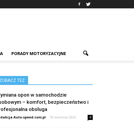
IA
PORADY MOTORYZACYJNE
ZOBACZ TEŻ
ymiana opon w samochodzie
sobowym – komfort, bezpieczeństwo i
rofesjonalna obsługa
dakcja Auto-speed.com.pl
-
30 kwietnia 2026
0