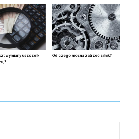
oszt wymiany uszczelki
Od czego można zatrzeć silnik?
wej?