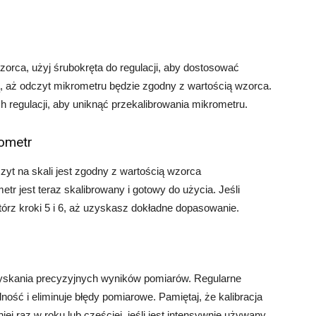
wzorca, użyj śrubokręta do regulacji, aby dostosować
ną, aż odczyt mikrometru będzie zgodny z wartością wzorca.
 regulacji, aby uniknąć przekalibrowania mikrometru.
rometr
yt na skali jest zgodny z wartością wzorca
etr jest teraz skalibrowany i gotowy do użycia. Jeśli
tórz kroki 5 i 6, aż uzyskasz dokładne dopasowanie.
zyskania precyzyjnych wyników pomiarów. Regularne
ość i eliminuje błędy pomiarowe. Pamiętaj, że kalibracja
 raz w roku lub częściej, jeśli jest intensywnie używany.