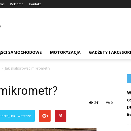
nas
Reklama
Kontakt
ĘŚCI SAMOCHODOWE
MOTORYZACJA
GADŻETY I AKCESOR
Jak skalibrować mikrometr?
 mikrometr?
W
o
241
0
p
Re
ierkaj) na Twitterze