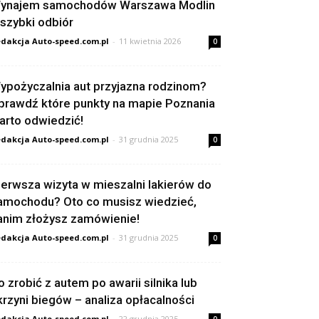
ynajem samochodów Warszawa Modlin
 szybki odbiór
dakcja Auto-speed.com.pl
-
11 kwietnia 2026
0
ypożyczalnia aut przyjazna rodzinom?
prawdź które punkty na mapie Poznania
arto odwiedzić!
dakcja Auto-speed.com.pl
-
31 grudnia 2025
0
ierwsza wizyta w mieszalni lakierów do
amochodu? Oto co musisz wiedzieć,
anim złożysz zamówienie!
dakcja Auto-speed.com.pl
-
31 grudnia 2025
0
o zrobić z autem po awarii silnika lub
krzyni biegów – analiza opłacalności
dakcja Auto-speed.com.pl
-
22 grudnia 2025