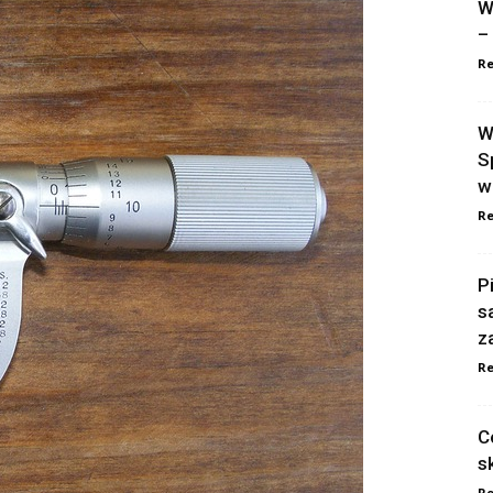
W
–
Re
W
S
w
Re
P
s
z
Re
C
s
Re