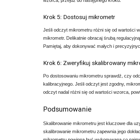
wzorca, przejdź do następnego kroku.
Krok 5: Dostosuj mikrometr
Jeśli odczyt mikrometru różni się od wartości 
mikrometr. Delikatnie obracaj śrubą regulacyj
Pamiętaj, aby dokonywać małych i precyzyjnych
Krok 6: Zweryfikuj skalibrowany mik
Po dostosowaniu mikrometru sprawdź, czy odcz
kalibracyjnego. Jeśli odczyt jest zgodny, mikrom
odczyt nadal różni się od wartości wzorca, pow
Podsumowanie
Skalibrowanie mikrometru jest kluczowe dla u
skalibrowanie mikrometru zapewnia jego dokładn
mikrometru powinna być wykonywana co najmniej