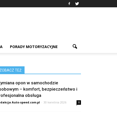
IA
PORADY MOTORYZACYJNE
ZOBACZ TEŻ
ymiana opon w samochodzie
sobowym – komfort, bezpieczeństwo i
rofesjonalna obsługa
dakcja Auto-speed.com.pl
-
30 kwietnia 2026
0