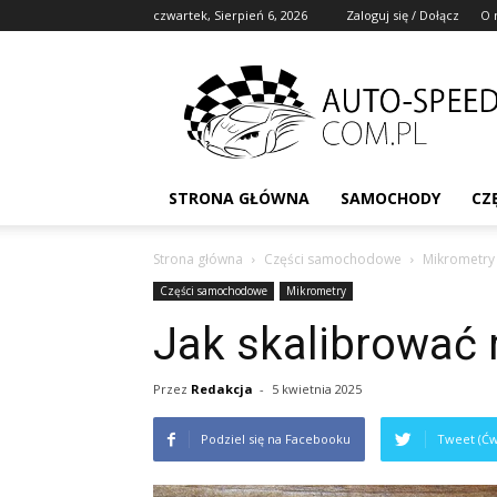
czwartek, Sierpień 6, 2026
Zaloguj się / Dołącz
O 
STRONA GŁÓWNA
SAMOCHODY
CZ
Strona główna
Części samochodowe
Mikrometry
Części samochodowe
Mikrometry
Jak skalibrować
Przez
Redakcja
-
5 kwietnia 2025
Podziel się na Facebooku
Tweet (Ćw