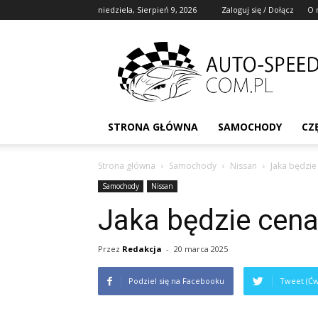
niedziela, Sierpień 9, 2026
Zaloguj się / Dołącz
O 
STRONA GŁÓWNA
SAMOCHODY
CZ
Strona główna
Samochody
Nissan
Jaka będzie
Samochody
Nissan
Jaka będzie cena
Przez
Redakcja
-
20 marca 2025
Podziel się na Facebooku
Tweet (Ćw