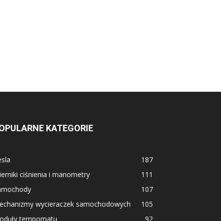
OPULARNE KATEGORIE
sla
187
erniki ciśnienia i manometry
111
amochody
107
echanizmy wycieraczek samochodowych
105
oduły tempomatu
92