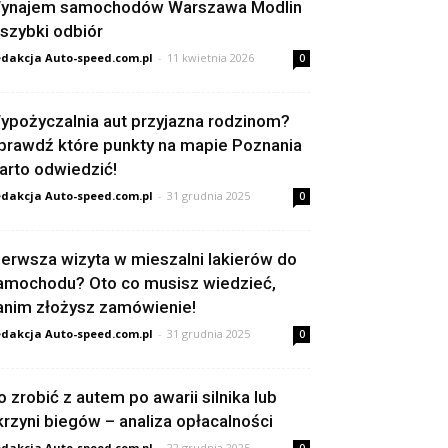
ynajem samochodów Warszawa Modlin
 szybki odbiór
dakcja Auto-speed.com.pl
-
11 kwietnia 2026
0
ypożyczalnia aut przyjazna rodzinom?
prawdź które punkty na mapie Poznania
arto odwiedzić!
dakcja Auto-speed.com.pl
-
31 grudnia 2025
0
ierwsza wizyta w mieszalni lakierów do
amochodu? Oto co musisz wiedzieć,
anim złożysz zamówienie!
dakcja Auto-speed.com.pl
-
31 grudnia 2025
0
o zrobić z autem po awarii silnika lub
krzyni biegów – analiza opłacalności
dakcja Auto-speed.com.pl
-
22 grudnia 2025