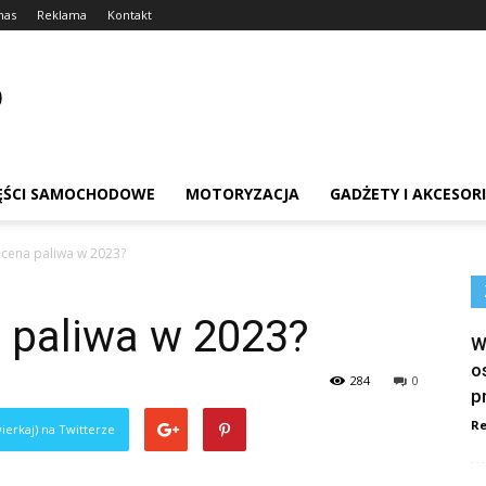
nas
Reklama
Kontakt
ĘŚCI SAMOCHODOWE
MOTORYZACJA
GADŻETY I AKCESOR
 cena paliwa w 2023?
 paliwa w 2023?
W
o
284
0
p
Re
ierkaj) na Twitterze