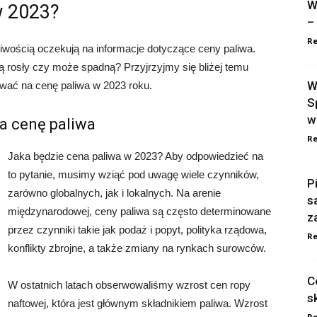
W
w 2023?
–
Re
iwością oczekują na informacje dotyczące ceny paliwa.
 rosły czy może spadną? Przyjrzyjmy się bliżej temu
W
ywać na cenę paliwa w 2023 roku.
S
w
a cenę paliwa
Re
Jaka będzie cena paliwa w 2023? Aby odpowiedzieć na
to pytanie, musimy wziąć pod uwagę wiele czynników,
P
zarówno globalnych, jak i lokalnych. Na arenie
s
międzynarodowej, ceny paliwa są często determinowane
z
przez czynniki takie jak podaż i popyt, polityka rządowa,
Re
konflikty zbrojne, a także zmiany na rynkach surowców.
C
W ostatnich latach obserwowaliśmy wzrost cen ropy
s
naftowej, która jest głównym składnikiem paliwa. Wzrost
Re