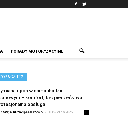
IA
PORADY MOTORYZACYJNE
ZOBACZ TEŻ
ymiana opon w samochodzie
sobowym – komfort, bezpieczeństwo i
rofesjonalna obsługa
dakcja Auto-speed.com.pl
-
30 kwietnia 2026
0