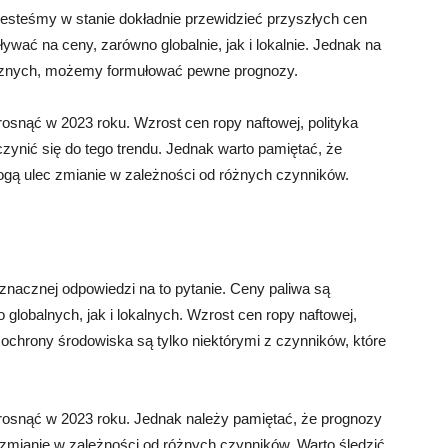
 jesteśmy w stanie dokładnie przewidzieć przyszłych cen
ływać na ceny, zarówno globalnie, jak i lokalnie. Jednak na
icznych, możemy formułować pewne prognozy.
rosnąć w 2023 roku. Wzrost cen ropy naftowej, polityka
zynić się do tego trendu. Jednak warto pamiętać, że
ogą ulec zmianie w zależności od różnych czynników.
nacznej odpowiedzi na to pytanie. Ceny paliwa są
lobalnych, jak i lokalnych. Wzrost cen ropy naftowej,
e ochrony środowiska są tylko niektórymi z czynników, które
 rosnąć w 2023 roku. Jednak należy pamiętać, że prognozy
 zmianie w zależności od różnych czynników. Warto śledzić