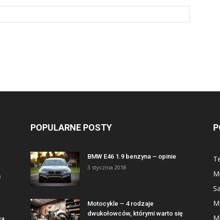
POPULARNE POSTY
P
BMW E46 1.9 benzyna – opinie
Te
3 stycznia 2018
Mi
a
S
M
Motocykle – 4 rodzaje
dwukołowców, którymi warto się
M
wa