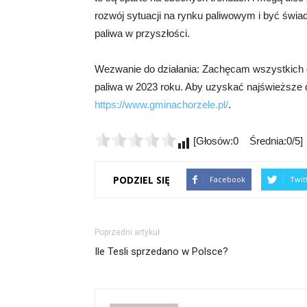
rozwój sytuacji na rynku paliwowym i być św
paliwa w przyszłości.
Wezwanie do działania: Zachęcam wszystkich d
paliwa w 2023 roku. Aby uzyskać najświeższe d
https://www.gminachorzele.pl/
.
[Głosów:0 Średnia:0/5]
PODZIEL SIĘ
Facebook
Twit
Poprzedni artykuł
Ile Tesli sprzedano w Polsce?