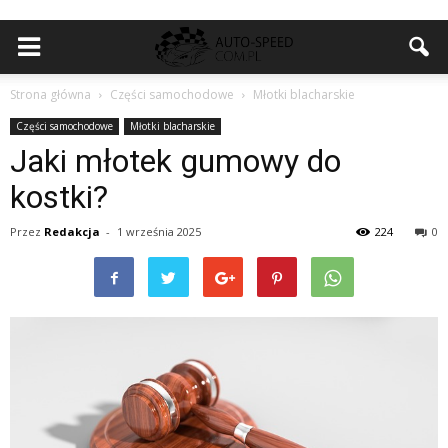
Strona główna
Części samochodowe
Młotki blacharskie
Części samochodowe
Młotki blacharskie
Jaki młotek gumowy do
kostki?
Przez
Redakcja
-
1 września 2025
224
0