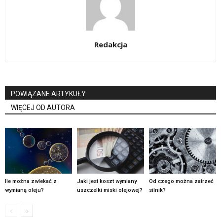
Redakcja
POWIĄZANE ARTYKUŁY
WIĘCEJ OD AUTORA
Ile można zwlekać z
Jaki jest koszt wymiany
Od czego można zatrzeć
wymianą oleju?
uszczelki miski olejowej?
silnik?