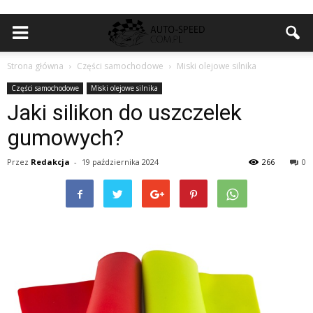
Strona główna
Części samochodowe
Miski olejowe silnika
Części samochodowe
Miski olejowe silnika
Jaki silikon do uszczelek
gumowych?
Przez
Redakcja
-
19 października 2024
266
0