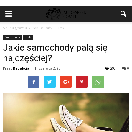
Strona główna
Samochody
Tesla
Samochody
Tesla
Jakie samochody palą się
najczęściej?
Przez
Redakcja
-
11 czerwca 2025
293
0