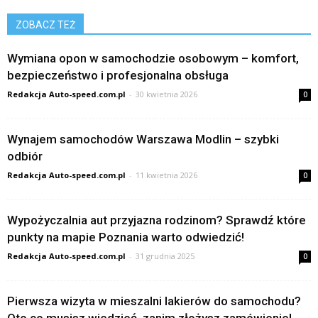
ZOBACZ TEŻ
Wymiana opon w samochodzie osobowym – komfort,
bezpieczeństwo i profesjonalna obsługa
Redakcja Auto-speed.com.pl
-
30 kwietnia 2026
0
Wynajem samochodów Warszawa Modlin – szybki
odbiór
Redakcja Auto-speed.com.pl
-
11 kwietnia 2026
0
Wypożyczalnia aut przyjazna rodzinom? Sprawdź które
punkty na mapie Poznania warto odwiedzić!
Redakcja Auto-speed.com.pl
-
31 grudnia 2025
0
Pierwsza wizyta w mieszalni lakierów do samochodu?