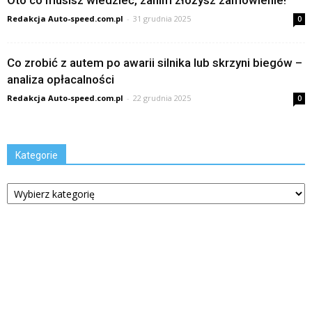
Oto co musisz wiedzieć, zanim złożysz zamówienie!
Redakcja Auto-speed.com.pl
-
31 grudnia 2025
0
Co zrobić z autem po awarii silnika lub skrzyni biegów –
analiza opłacalności
Redakcja Auto-speed.com.pl
-
22 grudnia 2025
0
Kategorie
Kategorie