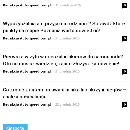
Redakcja Auto-speed.com.pl
-
11 kwietnia 2026
0
Wypożyczalnia aut przyjazna rodzinom? Sprawdź które
punkty na mapie Poznania warto odwiedzić!
Redakcja Auto-speed.com.pl
-
31 grudnia 2025
0
Pierwsza wizyta w mieszalni lakierów do samochodu?
Oto co musisz wiedzieć, zanim złożysz zamówienie!
Redakcja Auto-speed.com.pl
-
31 grudnia 2025
0
Co zrobić z autem po awarii silnika lub skrzyni biegów –
analiza opłacalności
Redakcja Auto-speed.com.pl
-
22 grudnia 2025
0
Kategorie