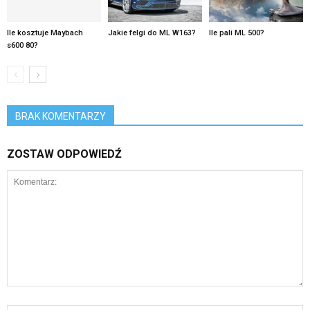
Ile kosztuje Maybach
Jakie felgi do ML W163?
Ile pali ML 500?
s600 80?
BRAK KOMENTARZY
ZOSTAW ODPOWIEDŹ