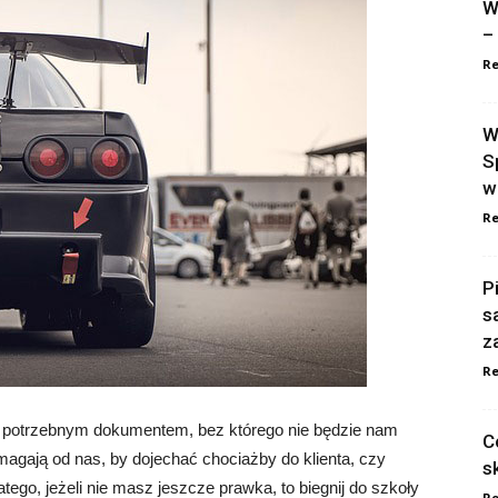
W
–
Re
W
S
w
Re
P
s
z
Re
o potrzebnym dokumentem, bez którego nie będzie nam
C
agają od nas, by dojechać chociażby do klienta, czy
s
tego, jeżeli nie masz jeszcze prawka, to biegnij do szkoły
Re