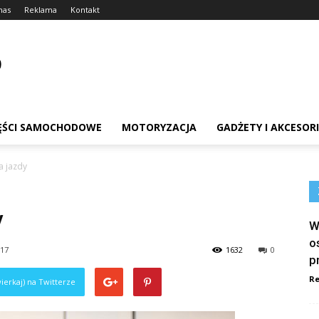
nas
Reklama
Kontakt
ĘŚCI SAMOCHODOWE
MOTORYZACJA
GADŻETY I AKCESOR
a jazdy
y
W
o
017
1632
0
p
Re
ierkaj) na Twitterze