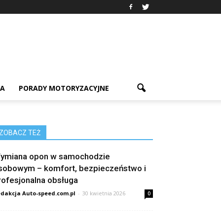
IA
PORADY MOTORYZACYJNE
ZOBACZ TEŻ
ymiana opon w samochodzie
sobowym – komfort, bezpieczeństwo i
rofesjonalna obsługa
dakcja Auto-speed.com.pl
-
30 kwietnia 2026
0