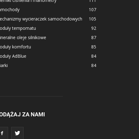
erniki ciśnienia i manometry
111
amochody
107
echanizmy wycieraczek samochodowych
105
oduły tempomatu
92
neralne oleje silnikowe
87
oduły komfortu
85
oduły AdBlue
84
arki
84
ODĄŻAJ ZA NAMI