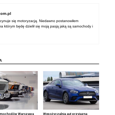
com.pl
ascynuje się motoryzacją. Niedawno postanowiłem
a którym będę dzielił się moją pasją jaką są samochody i
A
amochodów Warszawa
Wypożyczalnia aut przyjazna