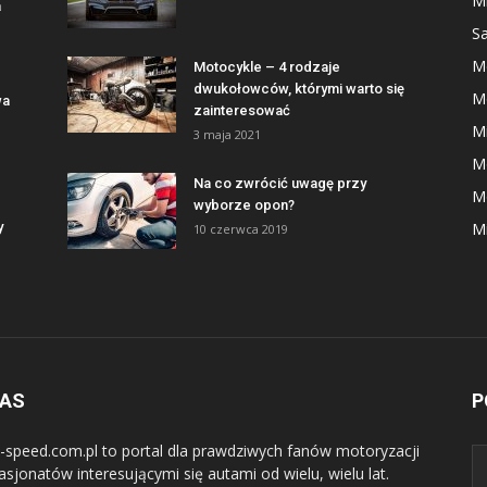
Mi
a
S
M
Motocykle – 4 rodzaje
dwukołowców, którymi warto się
M
wa
zainteresować
Mi
3 maja 2021
M
Na co zwrócić uwagę przy
M
wyborze opon?
y
Mi
10 czerwca 2019
NAS
P
-speed.com.pl to portal dla prawdziwych fanów motoryzacji
asjonatów interesującymi się autami od wielu, wielu lat.