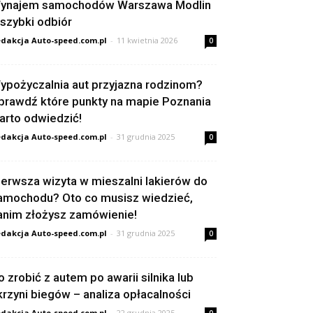
ynajem samochodów Warszawa Modlin
 szybki odbiór
dakcja Auto-speed.com.pl
-
11 kwietnia 2026
0
ypożyczalnia aut przyjazna rodzinom?
prawdź które punkty na mapie Poznania
arto odwiedzić!
dakcja Auto-speed.com.pl
-
31 grudnia 2025
0
ierwsza wizyta w mieszalni lakierów do
amochodu? Oto co musisz wiedzieć,
anim złożysz zamówienie!
dakcja Auto-speed.com.pl
-
31 grudnia 2025
0
o zrobić z autem po awarii silnika lub
krzyni biegów – analiza opłacalności
dakcja Auto-speed.com.pl
-
22 grudnia 2025