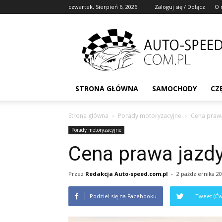
czwartek, Sierpień 6, 2026
Zaloguj się / Dołącz
O 
STRONA GŁÓWNA
SAMOCHODY
CZ
Strona główna
Porady motoryzacyjne
Cena praw
Porady motoryzacyjne
Cena prawa jazd
Przez
Redakcja Auto-speed.com.pl
-
2 października 2
Podziel się na Facebooku
Tweet (Ćw