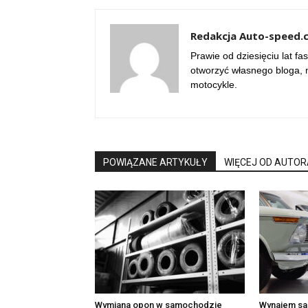
Redakcja Auto-speed.
Prawie od dziesięciu lat f
otworzyć własnego bloga, n
motocykle.
POWIĄZANE ARTYKUŁY
WIĘCEJ OD AUTOR
Wymiana opon w samochodzie
Wynajem s