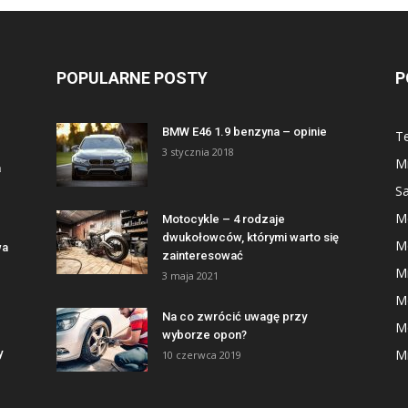
POPULARNE POSTY
P
BMW E46 1.9 benzyna – opinie
Te
3 stycznia 2018
Mi
a
S
M
Motocykle – 4 rodzaje
dwukołowców, którymi warto się
M
wa
zainteresować
Mi
3 maja 2021
M
Na co zwrócić uwagę przy
M
wyborze opon?
y
Mi
10 czerwca 2019