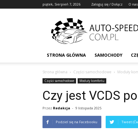
piątek, Sierpień 7, 2026
Zaloguj się / Dołącz
O nas
STRONA GŁÓWNA
SAMOCHODY
CZ
Strona główna
Części samochodowe
Moduły kom
Części samochodowe
Moduły komfortu
Czy jest VCDS po
Przez
Redakcja
-
9 listopada 2025
Podziel się na Facebooku
Tweet (Ćw