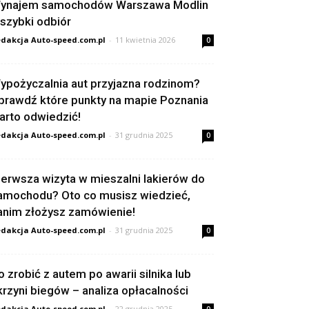
ynajem samochodów Warszawa Modlin
 szybki odbiór
dakcja Auto-speed.com.pl
-
11 kwietnia 2026
0
ypożyczalnia aut przyjazna rodzinom?
prawdź które punkty na mapie Poznania
arto odwiedzić!
dakcja Auto-speed.com.pl
-
31 grudnia 2025
0
ierwsza wizyta w mieszalni lakierów do
amochodu? Oto co musisz wiedzieć,
anim złożysz zamówienie!
dakcja Auto-speed.com.pl
-
31 grudnia 2025
0
o zrobić z autem po awarii silnika lub
krzyni biegów – analiza opłacalności
dakcja Auto-speed.com.pl
-
22 grudnia 2025