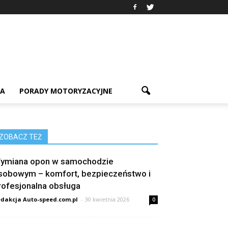
IA
PORADY MOTORYZACYJNE
ZOBACZ TEŻ
ymiana opon w samochodzie
sobowym – komfort, bezpieczeństwo i
rofesjonalna obsługa
dakcja Auto-speed.com.pl
-
30 kwietnia 2026
0