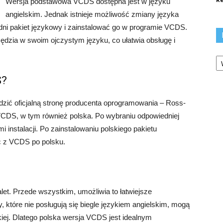
Wersja podstawowa VCDS dostępna jest w języku
angielskim. Jednak istnieje możliwość zmiany języka
edni pakiet językowy i zainstalować go w programie VCDS.
ędzia w swoim ojczystym języku, co ułatwia obsługę i
Ka
S?
zić oficjalną stronę producenta oprogramowania – Ross-
 VCDS, w tym również polska. Po wybraniu odpowiedniej
i instalacji. Po zainstalowaniu polskiego pakietu
ć z VCDS po polsku.
let. Przede wszystkim, umożliwia to łatwiejsze
y, które nie posługują się biegle językiem angielskim, mogą
kiej. Dlatego polska wersja VCDS jest idealnym