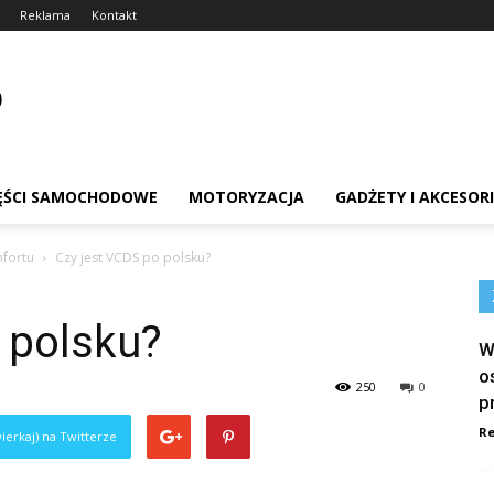
Reklama
Kontakt
ĘŚCI SAMOCHODOWE
MOTORYZACJA
GADŻETY I AKCESOR
fortu
Czy jest VCDS po polsku?
 polsku?
W
o
250
0
p
Re
ierkaj) na Twitterze