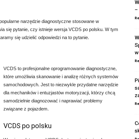
W
–
Re
popularne narzędzie diagnostyczne stosowane w
 się pytanie, czy istnieje wersja VCDS po polsku. W tym
W
aramy się udzielić odpowiedzi na to pytanie.
S
w
Re
VCDS to profesjonalne oprogramowanie diagnostyczne,
które umożliwia skanowanie i analizę różnych systemów
P
samochodowych. Jest to niezwykle przydatne narzędzie
s
dla mechaników i entuzjastów motoryzacji, którzy chcą
z
samodzielnie diagnozować i naprawiać problemy
Re
związane z pojazdem.
C
VCDS po polsku
s
Re