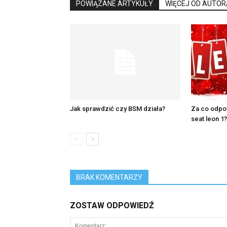
POWIĄZANE ARTYKUŁY
WIĘCEJ OD AUTOR
Jak sprawdzić czy BSM działa?
Za co odpo
seat leon 1?
BRAK KOMENTARZY
ZOSTAW ODPOWIEDŹ