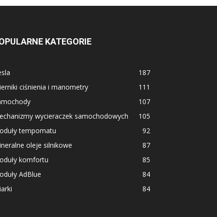
OPULARNE KATEGORIE
sla
187
erniki ciśnienia i manometry
111
amochody
107
echanizmy wycieraczek samochodowych
105
oduły tempomatu
92
neralne oleje silnikowe
87
oduły komfortu
85
oduły AdBlue
84
arki
84