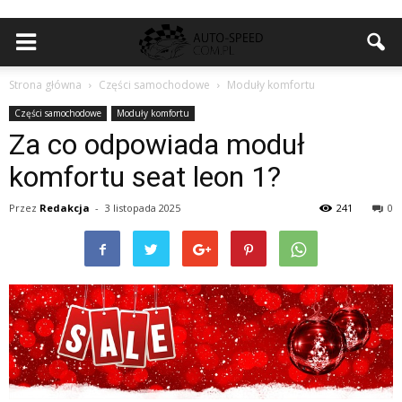
Strona główna
Części samochodowe
Moduły komfortu
Części samochodowe
Moduły komfortu
Za co odpowiada moduł
komfortu seat leon 1?
Przez
Redakcja
-
3 listopada 2025
241
0