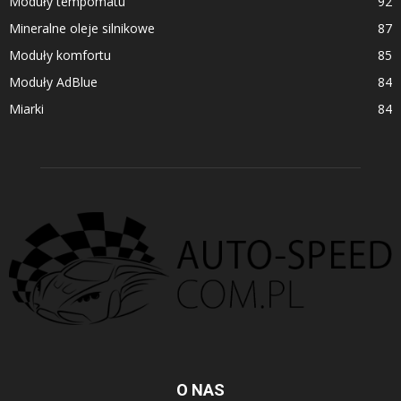
Moduły tempomatu
92
Mineralne oleje silnikowe
87
Moduły komfortu
85
Moduły AdBlue
84
Miarki
84
O NAS