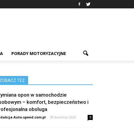
IA
PORADY MOTORYZACYJNE
ZOBACZ TEŻ
ymiana opon w samochodzie
sobowym – komfort, bezpieczeństwo i
rofesjonalna obsługa
dakcja Auto-speed.com.pl
-
30 kwietnia 2026
0