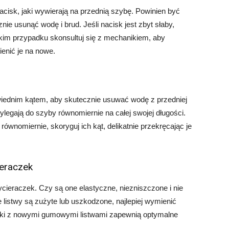
isk, jaki wywierają na przednią szybę. Powinien być
ie usunąć wodę i brud. Jeśli nacisk jest zbyt słaby,
kim przypadku skonsultuj się z mechanikiem, aby
enić je na nowe.
iednim kątem, aby skutecznie usuwać wodę z przedniej
legają do szyby równomiernie na całej swojej długości.
równomiernie, skoryguj ich kąt, delikatnie przekręcając je
ieraczek
ieraczek. Czy są one elastyczne, niezniszczone i nie
listwy są zużyte lub uszkodzone, najlepiej wymienić
czki z nowymi gumowymi listwami zapewnią optymalne