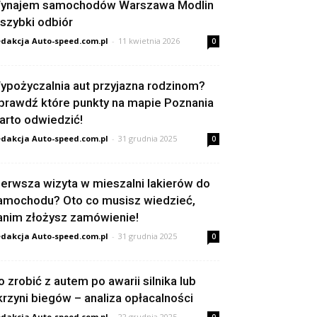
ynajem samochodów Warszawa Modlin
 szybki odbiór
dakcja Auto-speed.com.pl
-
11 kwietnia 2026
0
ypożyczalnia aut przyjazna rodzinom?
prawdź które punkty na mapie Poznania
arto odwiedzić!
dakcja Auto-speed.com.pl
-
31 grudnia 2025
0
ierwsza wizyta w mieszalni lakierów do
amochodu? Oto co musisz wiedzieć,
anim złożysz zamówienie!
dakcja Auto-speed.com.pl
-
31 grudnia 2025
0
o zrobić z autem po awarii silnika lub
krzyni biegów – analiza opłacalności
dakcja Auto-speed.com.pl
-
22 grudnia 2025