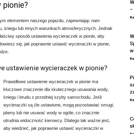
W
 pionie?
–
Re
ym elementem naszego pojazdu, zapewniając nam
, śniegu lub innych warunkach atmosferycznych. Jednak
W
 właściwy sposób ustawienia wycieraczek w pionie, aby
S
owiesz się, jak poprawnie ustawić wycieraczki w pionie,
w
odze.
Re
e ustawienie wycieraczek w pionie?
P
Prawidłowe ustawienie wycieraczek w pionie ma
s
kluczowe znaczenie dla skutecznego usuwania wody,
z
śniegu i brudu z przedniej szyby samochodu. Jeśli
Re
wycieraczki są źle ustawione, mogą pozostawiać smugi,
plamy lub nie usuwać wody w ogóle, co znacznie
C
utrudnia widoczność kierowcy. Dlatego tak ważne jest,
s
aby wiedzieć, jak poprawnie ustawić wycieraczki w
Re