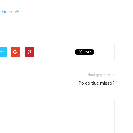
hines.pl/:
ter
Następny artykuł
Po co tłuc mięso?