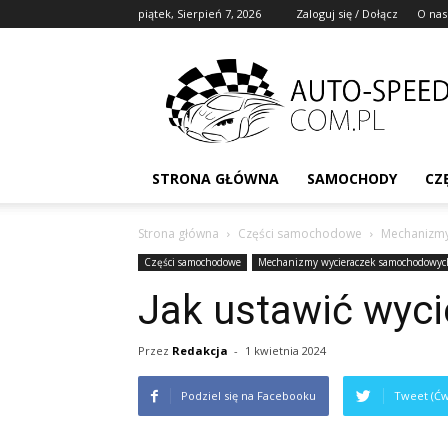
piątek, Sierpień 7, 2026
Zaloguj się / Dołącz
O nas
STRONA GŁÓWNA
SAMOCHODY
CZ
Strona główna
Części samochodowe
Mechanizmy
Części samochodowe
Mechanizmy wycieraczek samochodowyc
Jak ustawić wyci
Przez
Redakcja
-
1 kwietnia 2024
Podziel się na Facebooku
Tweet (Ćw