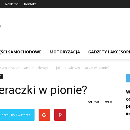
Reklama
Kontakt
ĘŚCI SAMOCHODOWE
MOTORYZACJA
GADŻETY I AKCESOR
 wycieraczek samochodowych
Jak ustawić wycieraczki w pionie?
h
eraczki w pionie?
W
o
390
0
p
Re
ierkaj) na Twitterze