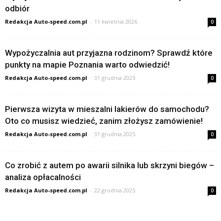
odbiór
Redakcja Auto-speed.com.pl
-
11 kwietnia 2026
0
Wypożyczalnia aut przyjazna rodzinom? Sprawdź które
punkty na mapie Poznania warto odwiedzić!
Redakcja Auto-speed.com.pl
-
31 grudnia 2025
0
Pierwsza wizyta w mieszalni lakierów do samochodu?
Oto co musisz wiedzieć, zanim złożysz zamówienie!
Redakcja Auto-speed.com.pl
-
31 grudnia 2025
0
Co zrobić z autem po awarii silnika lub skrzyni biegów –
analiza opłacalności
Redakcja Auto-speed.com.pl
-
22 grudnia 2025
0