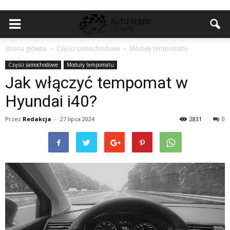
Strona główna
Części samochodowe
Moduły tempomatu
Części samochodowe
Moduły tempomatu
Jak włączyć tempomat w
Hyundai i40?
Przez
Redakcja
-
27 lipca 2024
2831
0