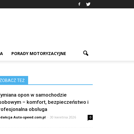
IA
PORADY MOTORYZACYJNE
ZOBACZ TEŻ
ymiana opon w samochodzie
sobowym – komfort, bezpieczeństwo i
rofesjonalna obsługa
dakcja Auto-speed.com.pl
-
30 kwietnia 2026
0