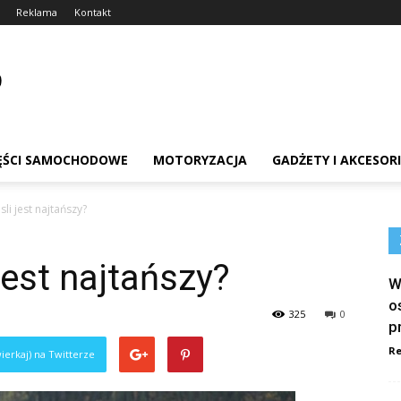
Reklama
Kontakt
ĘŚCI SAMOCHODOWE
MOTORYZACJA
GADŻETY I AKCESOR
sli jest najtańszy?
jest najtańszy?
W
o
325
0
p
Re
ierkaj) na Twitterze