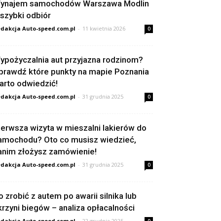
ynajem samochodów Warszawa Modlin
 szybki odbiór
dakcja Auto-speed.com.pl
-
11 kwietnia 2026
0
ypożyczalnia aut przyjazna rodzinom?
prawdź które punkty na mapie Poznania
arto odwiedzić!
dakcja Auto-speed.com.pl
-
31 grudnia 2025
0
ierwsza wizyta w mieszalni lakierów do
amochodu? Oto co musisz wiedzieć,
anim złożysz zamówienie!
dakcja Auto-speed.com.pl
-
31 grudnia 2025
0
o zrobić z autem po awarii silnika lub
krzyni biegów – analiza opłacalności
dakcja Auto-speed.com.pl
-
22 grudnia 2025