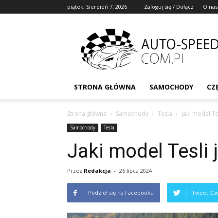
piątek, Sierpień 7, 2026
Zaloguj się / Dołącz
O nas
STRONA GŁÓWNA
SAMOCHODY
CZ
Strona główna
Samochody
Tesla
Jaki model Te
Samochody
Tesla
Jaki model Tesli 
Przez
Redakcja
-
26 lipca 2024
Podziel się na Facebooku
Tweet (Ćw