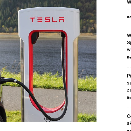
W
–
Re
W
S
w
Re
P
s
z
Re
C
s
Re