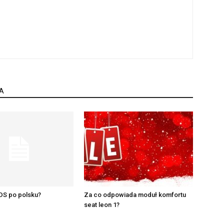
A
DS po polsku?
Za co odpowiada moduł komfortu
seat leon 1?