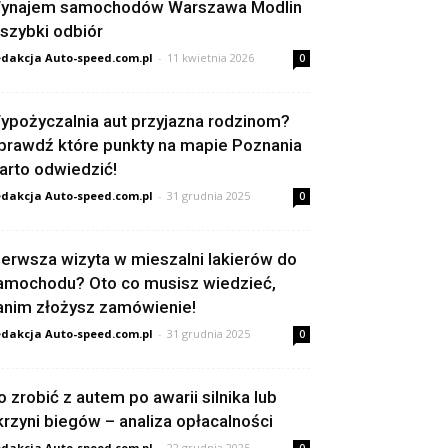
ynajem samochodów Warszawa Modlin
 szybki odbiór
dakcja Auto-speed.com.pl
-
11 kwietnia 2026
0
ypożyczalnia aut przyjazna rodzinom?
prawdź które punkty na mapie Poznania
arto odwiedzić!
dakcja Auto-speed.com.pl
-
31 grudnia 2025
0
ierwsza wizyta w mieszalni lakierów do
amochodu? Oto co musisz wiedzieć,
anim złożysz zamówienie!
dakcja Auto-speed.com.pl
-
31 grudnia 2025
0
o zrobić z autem po awarii silnika lub
krzyni biegów – analiza opłacalności
dakcja Auto-speed.com.pl
-
22 grudnia 2025