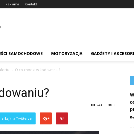
Reklama
Kontakt
ĘŚCI SAMOCHODOWE
MOTORYZACJA
GADŻETY I AKCESOR
fortu
O co chodzi w kodowaniu?
odowaniu?
W
o
243
0
p
Re
ierkaj) na Twitterze