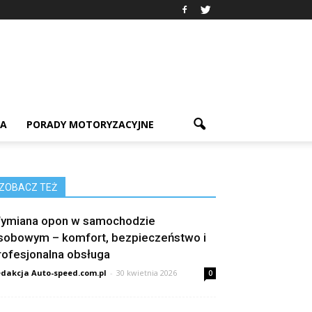
IA
PORADY MOTORYZACYJNE
ZOBACZ TEŻ
ymiana opon w samochodzie
sobowym – komfort, bezpieczeństwo i
rofesjonalna obsługa
dakcja Auto-speed.com.pl
-
30 kwietnia 2026
0