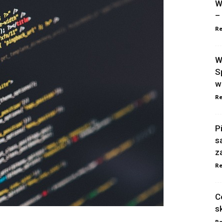
W
–
Re
W
S
w
Re
P
s
z
Re
C
s
Re